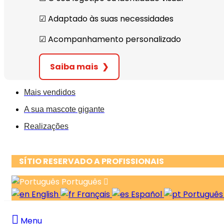
☑︎ Adaptado às suas necessidades
☑︎ Acompanhamento personalizado
Saiba mais
❯
Mais vendidos
A sua mascote gigante
Realizações
SÍTIO RESERVADO A PROFISSIONAIS
Português
English
Français
Español
Portuguê
Menu