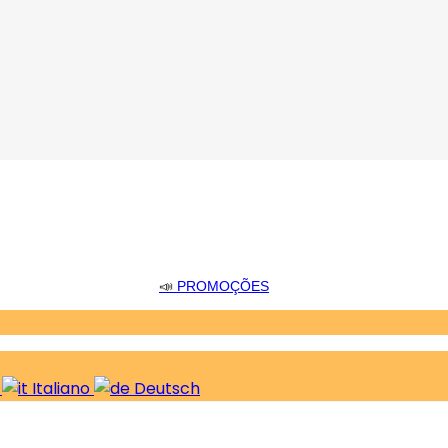
📣
PROMOÇÕES
s
Italiano
Deutsch