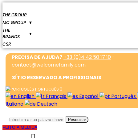
THE GROUP
MC GROUP
▼
THE
▼
BRANDS
CSR
PRECISA DE AJUDA?
+33 (0)4 42 50 17 10
-
contact@welcomefamily.com
SÍTIO RESERVADO A PROFISSIONAIS
PORTUGUÊS
English
Français
Español
Português
Italiano
Deutsch
Pesquisar
FEITO À MEDIDA