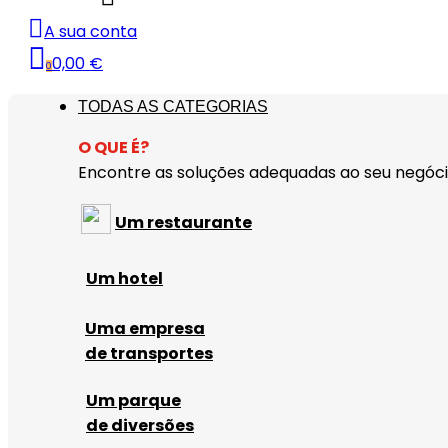
A sua conta
0,00 €
0
TODAS AS CATEGORIAS
O QUE É?
Encontre as soluções adequadas ao seu negóci
Um restaurante
Um hotel
Uma empresa
de transportes
Um parque
de diversões