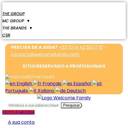
THE GROUP
MC GROUP
▼
THE BRANDS
▼
CSR
PRECISA DE AJUDA?
+33 (0)4 42 50 17 10
-
contact@welcomefamily.com
SÍTIO RESERVADO A PROFISSIONAIS
PORTUGUÊS
English
Français
Español
Português
Italiano
Deutsch
Pesquisar
FEITO À MEDIDA
A sua conta