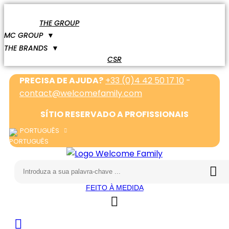
THE GROUP
MC GROUP
▼
THE BRANDS
▼
CSR
PRECISA DE AJUDA?
+33 (0)4 42 50 17 10
-
contact@welcomefamily.com
SÍTIO RESERVADO A PROFISSIONAIS
PORTUGUÊS
FEITO À MEDIDA