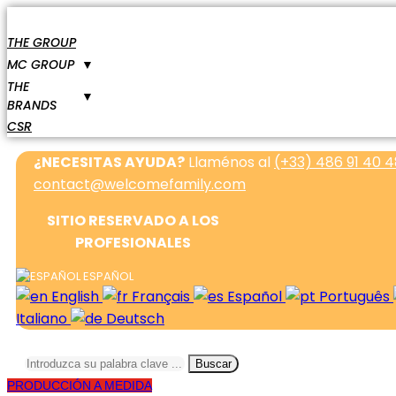
THE GROUP
MC GROUP
▼
THE
▼
BRANDS
CSR
¿NECESITAS AYUDA?
Llaménos al
(+33) 486 91 40 4
contact@welcomefamily.com
SITIO RESERVADO A LOS
PROFESIONALES
ESPAÑOL
English
Français
Español
Português
Italiano
Deutsch
Buscar
PRODUCCIÓN A MEDIDA