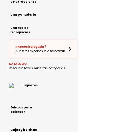
de atracciones
Una panadería
Una red de
franquicias
¿Necesita ayuda?
❯
Nuestros expertos le asesorarán
CATÁLOGO
Descubre todas nuestras categorías.
Juguetes
Dibujos para
colorear
Cajas y bolsitas