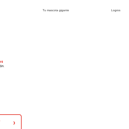
Tu mascota gigante
Logros
OS
ón.
s
❯