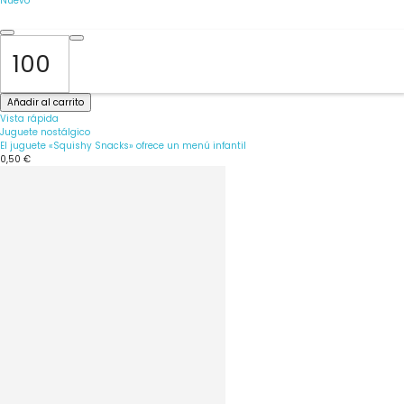
Nuevo
Añadir al carrito
Vista rápida
Juguete nostálgico
El juguete «Squishy Snacks» ofrece un menú infantil
0,50 €