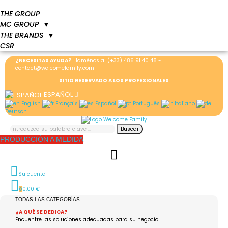
THE GROUP
MC GROUP
▼
THE BRANDS
▼
CSR
¿NECESITAS AYUDA?
Llaménos al
(+33) 486 91 40 48
-
contact@welcomefamily.com
SITIO RESERVADO A LOS PROFESIONALES
ESPAÑOL
English
Français
Español
Português
Italiano
Deutsch
Buscar
PRODUCCIÓN A MEDIDA
Su cuenta
0,00 €
0
TODAS LAS CATEGORÍAS
¿A QUÉ SE DEDICA?
Encuentre las soluciones adecuadas para su negocio.