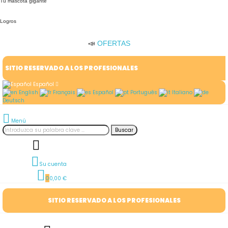
Tu mascota gigante
Logros
📣
OFERTAS
SITIO RESERVADO A LOS PROFESIONALES
Español
English
Français
Español
Português
Italiano
Deutsch
Menú
Buscar
Su cuenta
0
0,00 €
SITIO RESERVADO A LOS PROFESIONALES