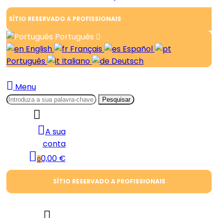
SÍTIO RESERVADO A PROFISSIONAIS
Português
English
Français
Español
Português
Italiano
Deutsch
Menu
Pesquisar
A sua
conta
0,00 €
0
SÍTIO RESERVADO A PROFISSIONAIS