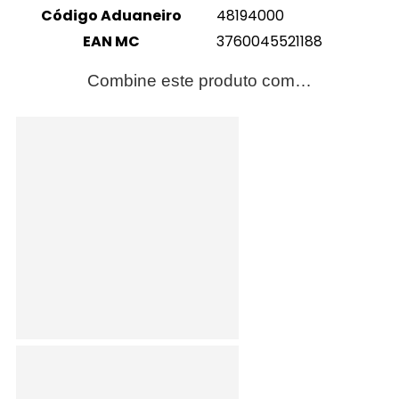
Código Aduaneiro
48194000
EAN MC
3760045521188
Combine este produto com…