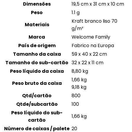
Dimensões
19,5 cm x 31 cm x 10 cm
Peso
1.1 g
Kraft branco liso 70
Materiais
g/m²
Marca
Welcome Family
País de origem
Fabrico na Europa
Tamanho da caixa
59 x 40 x 22 cm
Tamanho do sub-cartão
32 x 22 x 11 cm
Peso líquido da caixa
8,80 kg
1,66 kg
Peso bruto da caixa
9,18 kg
Qtd/cartão
800
Qtde/subcartão
100
Peso líquido do sub-
1,66 kg
cartão
Número de caixas / palete
20