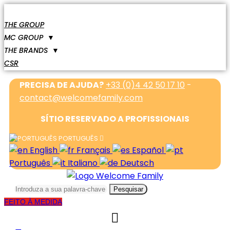
THE GROUP
MC GROUP
▼
THE BRANDS
▼
CSR
PRECISA DE AJUDA?
+33 (0)4 42 50 17 10
-
contact@welcomefamily.com
SÍTIO RESERVADO A PROFISSIONAIS
PORTUGUÊS
English
Français
Español
Português
Italiano
Deutsch
Pesquisar
FEITO À MEDIDA