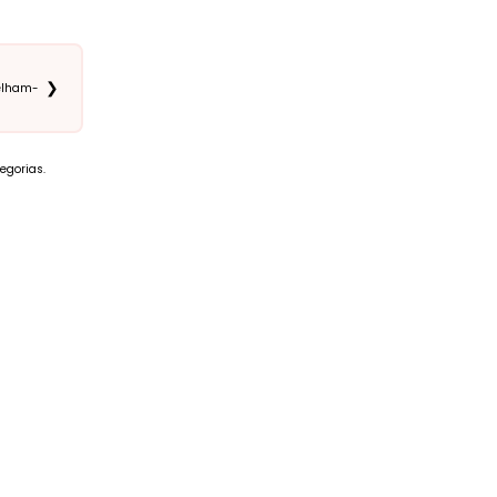
❯
selham-
egorias.