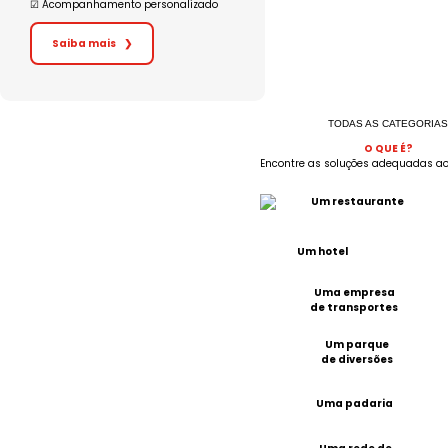
☑︎ Acompanhamento personalizado
Saiba mais
❯
TODAS AS CATEGORIA
O QUE É?
Encontre as soluções adequadas ao
Um restaurante
Um hotel
Uma empresa
de transportes
Um parque
de diversões
Uma padaria