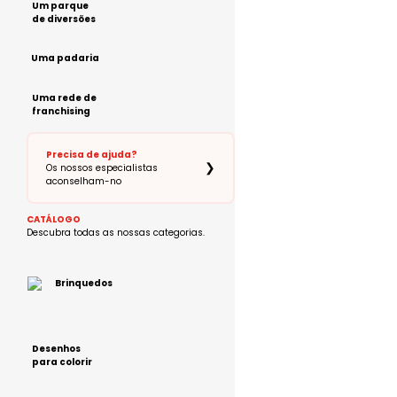
Um parque
de diversões
Uma padaria
Uma rede de
franchising
Precisa de ajuda?
❯
Os nossos especialistas
aconselham-no
CATÁLOGO
Descubra todas as nossas categorias.
Brinquedos
Desenhos
para colorir