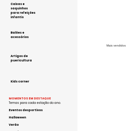
Caixas e
saquinhos
para refeições
infantis
Balões e
acessórios
Mais vendidos
Artigos de
puericultura
Kids corner
MOMENTOS EM DESTAQUE
Temas para cada estação do ano.
Eventos desportivos
Halloween
Verão