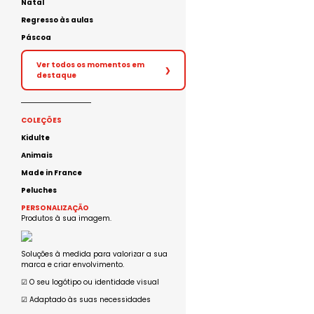
Natal
Regresso às aulas
Páscoa
Ver todos os momentos em
❯
destaque
COLEÇÕES
Kidulte
Animais
Made in France
Peluches
PERSONALIZAÇÃO
Produtos à sua imagem.
Soluções à medida para valorizar a sua
marca e criar envolvimento.
☑︎ O seu logótipo ou identidade visual
☑︎ Adaptado às suas necessidades