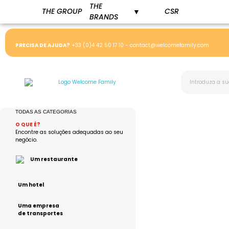
THE
THE GROUP
CSR
▼
BRANDS
PRECISA DE AJUDA?
+33 (0)4 42 50 17 10
-
contact@welcomefamily.com
TODAS AS CATEGORIAS
O QUE É?
Encontre as soluções adequadas ao seu
negócio.
Um restaurante
Um hotel
Uma empresa
de transportes