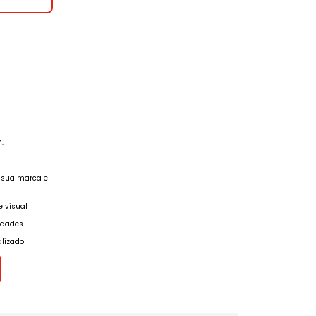
.
a sua marca e
e visual
idades
lizado