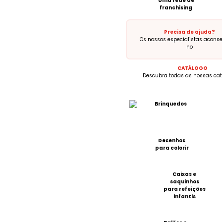
Uma rede de
franchising
Precisa de ajuda?
Os nossos especialistas acon
no
CATÁLOGO
Descubra todas as nossas cat
Brinquedos
Desenhos
para colorir
Caixas e
saquinhos
para refeições
infantis