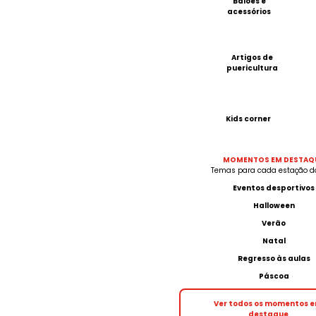
Balões e
acessórios
Artigos de
puericultura
Kids corner
MOMENTOS EM DESTAQ
Temas para cada estação d
Eventos desportivos
Halloween
Verão
Natal
Regresso às aulas
Páscoa
Ver todos os momentos 
destaque