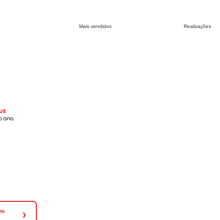
Mais vendidos
Realizações
UE
o ano.
em
❯