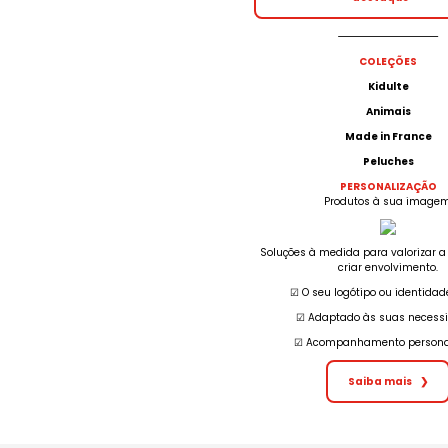
COLEÇÕES
Kidulte
Animais
Made in France
Peluches
PERSONALIZAÇÃO
Produtos à sua imagem
Soluções à medida para valorizar 
criar envolvimento.
☑︎ O seu logótipo ou identidad
☑︎ Adaptado às suas necess
☑︎ Acompanhamento persona
Saiba mais
❯