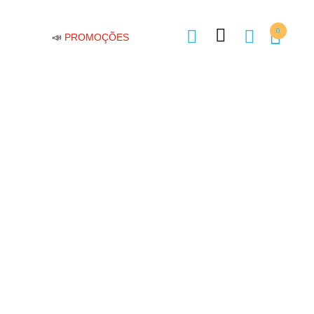
0
📣
PROMOÇÕES