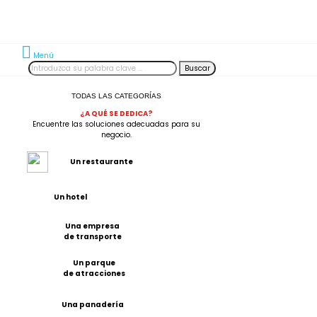
Menú
Buscar
TODAS LAS CATEGORÍAS
¿A QUÉ SE DEDICA?
Encuentre las soluciones adecuadas para su
negocio.
Un restaurante
Un hotel
Una empresa
de transporte
Un parque
de atracciones
Una panadería