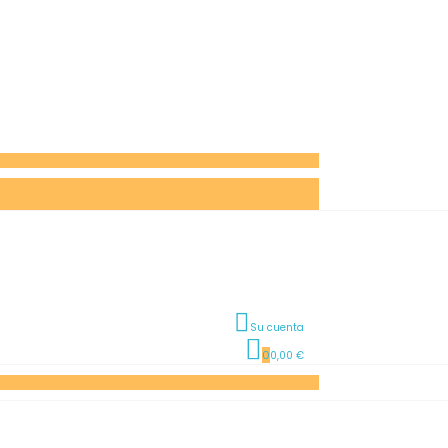
Su cuenta
0
0,00 €