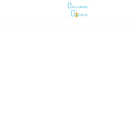
Su cuenta
0
0,00 €