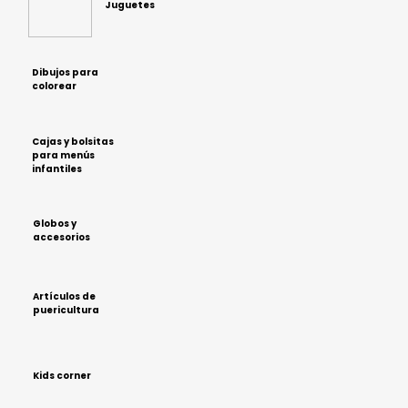
Juguetes
Dibujos para
colorear
Cajas y bolsitas
para menús
infantiles
Globos y
accesorios
Artículos de
puericultura
Kids corner