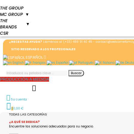
THE GROUP
MC GROUP
▼
THE
▼
BRANDS
CSR
¿NECESITAS AYUDA?
Llaménos al
(+33) 486 91 40 48
-
contact@welcomefamil
SITIO RESERVADO A LOS PROFESIONALES
ESPAÑOL
English
Français
Español
Português
Italiano
Deuts
Buscar
PRODUCCIÓN A MEDIDA
Su cuenta
0,00 €
0
TODAS LAS CATEGORÍAS
¿A QUÉ SE DEDICA?
Encuentre las soluciones adecuadas para su negocio.