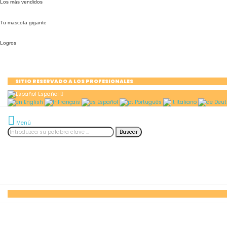
Los más vendidos
Tu mascota gigante
Logros
SITIO RESERVADO A LOS PROFESIONALES
Español
English
Français
Español
Português
Italiano
Deut
Menú
Buscar