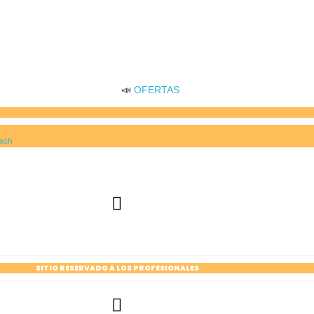
📣
OFERTAS
sch
SITIO RESERVADO A LOS PROFESIONALES