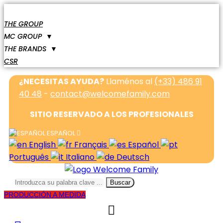
THE GROUP
MC GROUP
▼
THE BRANDS
▼
CSR
¿NECESITAS AYUDA?
Llaménos al
(+33) 486 91
40 48
-
contact@welcomefamily.com
SITIO RESERVADO A LOS PROFESIONALES
ESPAÑOL
English
Français
Español
Português
Italiano
Deutsch
Buscar
PRODUCCIÓN A MEDIDA