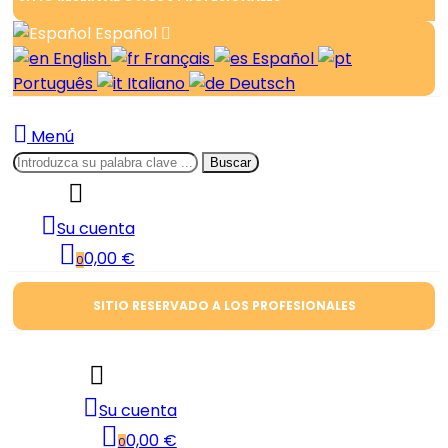
Español
English
Français
Español
Português
Italiano
Deutsch
Menú
Buscar
Su cuenta
0,00 €
0
SITIO RESERVADO A LOS PROFESIONALES
Su cuenta
0,00 €
0