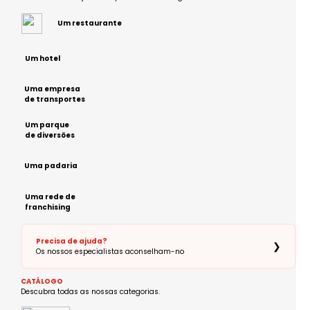
Um restaurante
Um hotel
Uma empresa
de transportes
Um parque
de diversões
Uma padaria
Uma rede de
franchising
Precisa de ajuda?
❯
Os nossos especialistas aconselham-no
CATÁLOGO
Descubra todas as nossas categorias.