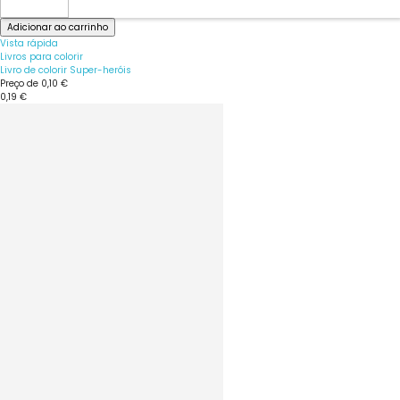
Adicionar ao carrinho
Vista rápida
Livros para colorir
Livro de colorir Super-heróis
Preço de
0,10 €
0,19 €