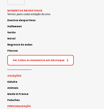
MOMENTOS EM DESTAQUE
Temas para cada estação do ano.
Eventos desportivos
Halloween
Verão
Natal
Regresso às aulas
Páscoa
Ver todos os momentos em destaque
❯
COLEÇÕES
Kidulte
Animais
Made in France
Peluches
PERSONALIZAÇÃO