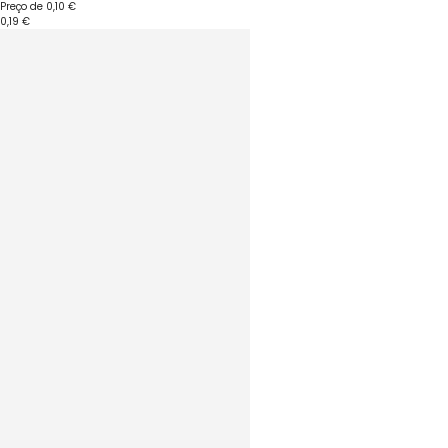
Preço de
0,10 €
0,19 €