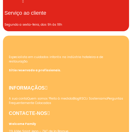
Serviço ao cliente
Segunda a sexta-feira, das 9h às 18h
Especialista em cuidados infantis na indústria hoteleira e de
restauração.
Sítio reservado a profissionais.
INFORMAÇÃOS
A sua conta
Quem somos ?
Feito à medida
Blog
RSC
Li Sosteniamo
Perguntas
Frequentemente Colocadas
CONTACTE-NOS
Welcome Family
29 Allée Saint Jean - ZAC de la Barque