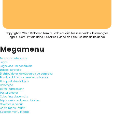
Copyright © 2026 Welcome Family. Todos os direitos reservados.
Informações
Legais
|
CGV
|
Privacidade & Cookies
|
Mapa do sítio
|
Gestão de bolachas
Megamenu
Todas as categorias
Jogos
Jogos eco-responsáveis
Bolsas surpresa
Distribuidores de cápsulas de surpresa
Bamboo Editions - Jeux sous licence
Brinquedo Nostálgico
Coloração
Livros para colorir
Poster a cores
Colouring placemats
Lápis e marcadores coloridos
Objectos a colorir
Caixa menu infantil
Saco do menu infantil