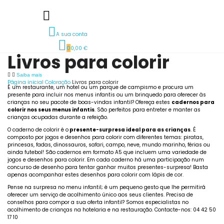
A sua conta
0
0,00 €
Livros para colorir
Saiba mais
Página inicial
Coloração
Livros para colorir
É um restaurante, um hotel ou um parque de campismo e procura um
presente para incluir nos menus infantis ou um brinquedo para oferecer às
crianças no seu pacote de boas-vindas infantil? Ofereça estes
cadernos para
colorir nos seus menus infantis
. São perfeitos para entreter e manter as
crianças ocupadas durante a refeição.
O caderno de colorir é o
presente-surpresa ideal para as crianças
. É
composto por jogos e desenhos para colorir com diferentes temas: piratas,
princesas, fadas, dinossauros, safari, campo, neve, mundo marinho, férias ou
ainda futebol! São cadernos em formato A5 que incluem uma variedade de
jogos e desenhos para colorir. Em cada caderno há uma participação num
concurso de desenho para tentar ganhar muitos presentes-surpresa! Basta
apenas acompanhar estes desenhos para colorir com lápis de cor.
Pense na surpresa no menu infantil; é um pequeno gesto que lhe permitirá
oferecer um serviço de acolhimento único aos seus clientes. Precisa de
conselhos para compor a sua oferta infantil? Somos especialistas no
acolhimento de crianças na hotelaria e na restauração. Contacte-nos: 04 42 50
17 10