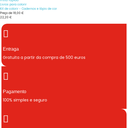
Vista rápida
Livros para colorir
Kit de colorir - Cadernos e lápis de cor
Preço de
18,00 €
22,20 €
Entraga
Gratuita a partir da compra de 500 euros
Pagamento
100% simples e seguro