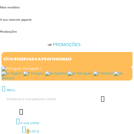
Mais vendidos
A sua mascote gigante
Realizações
📣
PROMOÇÕES
SÍTIO RESERVADO A PROFISSIONAIS
Português
English
Français
Español
Português
Italiano
Deutsch
Menu
A sua conta
0
0,00 €