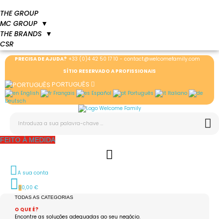
THE GROUP
MC GROUP
▼
THE BRANDS
▼
CSR
PRECISA DE AJUDA?
+33 (0)4 42 50 17 10
-
contact@welcomefamily.com
SÍTIO RESERVADO A PROFISSIONAIS
PORTUGUÊS
English
Français
Español
Português
Italiano
Deutsch
FEITO À MEDIDA
A sua conta
0,00 €
0
TODAS AS CATEGORIAS
O QUE É?
Encontre as soluções adequadas ao seu negócio.