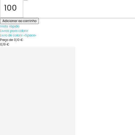
Adicionar ao carrinho
Vista rápida
Livros para colorir
Livro de colorir «Space»
Preço de
0,10 €
0,19 €