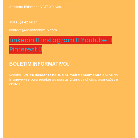
Arteparc Bâtiment C, 13710 Fuveau
+33 (0)4 42 50 17 10
contact@welcomefamily.com
Linkedin
Instagram
Youtube
Pinterest
BOLETIM INFORMATIVO
Receba
10% de desconto na sua primeira encomenda online
ao
inscrever-se para receber as nossas últimas notícias, promoções e
ofertas.