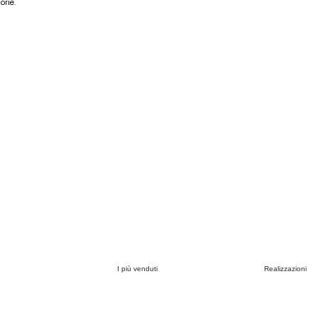
orie.
I più venduti
Realizzazioni