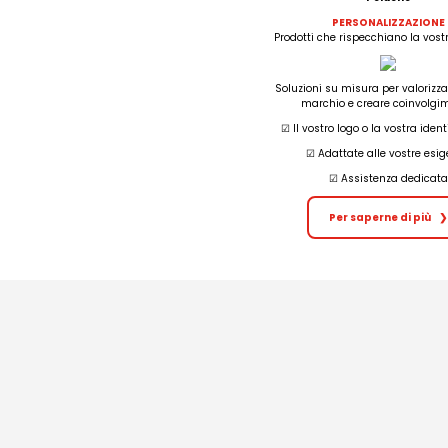
PERSONALIZZAZIONE
Prodotti che rispecchiano la vostr
Soluzioni su misura per valorizzar
marchio e creare coinvolgi
☑︎ Il vostro logo o la vostra ident
☑︎ Adattate alle vostre esi
☑︎ Assistenza dedicata
Per saperne di più
❯