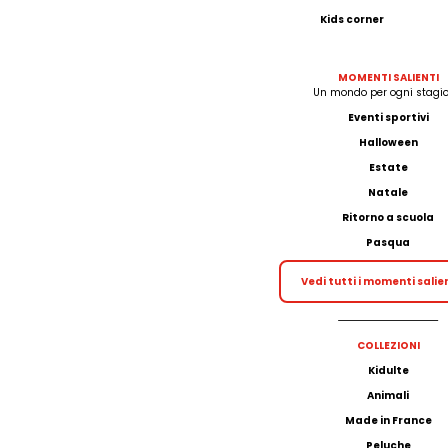
Kids corner
MOMENTI SALIENTI
Un mondo per ogni stagio
Eventi sportivi
Halloween
Estate
Natale
Ritorno a scuola
Pasqua
Vedi tutti i momenti salie
COLLEZIONI
Kidulte
Animali
Made in France
Peluche