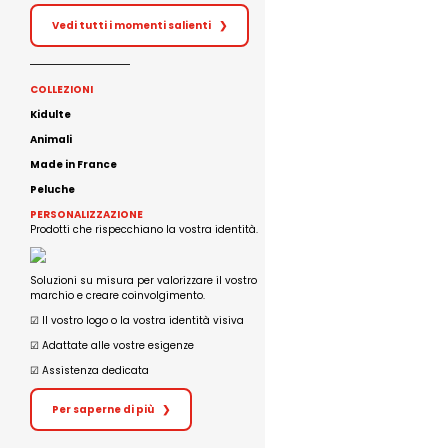
Vedi tutti i momenti salienti
❯
COLLEZIONI
Kidulte
Animali
Made in France
Peluche
PERSONALIZZAZIONE
Prodotti che rispecchiano la vostra identità.
Soluzioni su misura per valorizzare il vostro
marchio e creare coinvolgimento.
☑︎ Il vostro logo o la vostra identità visiva
☑︎ Adattate alle vostre esigenze
☑︎ Assistenza dedicata
Per saperne di più
❯