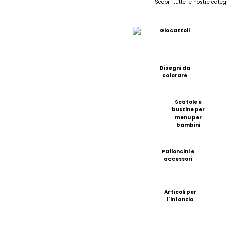
Scopri tutte le nostre categ
Giocattoli
Disegni da
colorare
Scatole e
bustine per
menu per
bambini
Palloncini e
accessori
Articoli per
l'infanzia