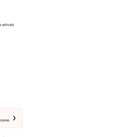
 attività.
❯
izione