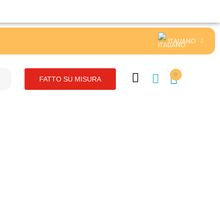
ITALIANO
0
FATTO SU MISURA