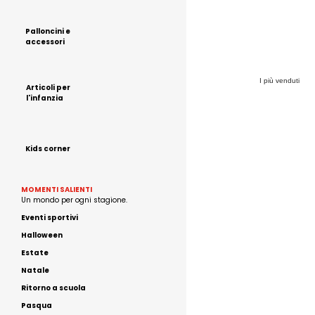
Palloncini e
accessori
I più venduti
Articoli per
l'infanzia
Kids corner
MOMENTI SALIENTI
Un mondo per ogni stagione.
Eventi sportivi
Halloween
Estate
Natale
Ritorno a scuola
Pasqua