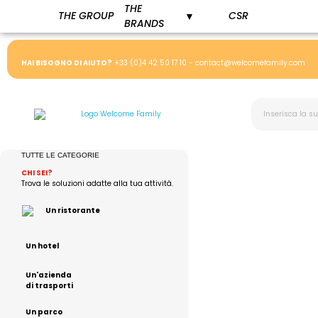
THE
THE GROUP
CSR
▼
BRANDS
HAI BISOGNO DI AIUTO?
+33 (0)4 42 50 17 10 - contact@welcomefamily.com
TUTTE LE CATEGORIE
CHI SEI?
Trova le soluzioni adatte alla tua attività.
Un ristorante
Un hotel
Un'azienda
di trasporti
Un parco