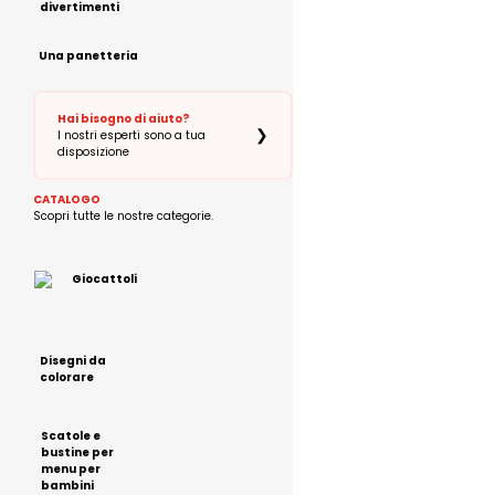
divertimenti
Una panetteria
Hai bisogno di aiuto?
❯
I nostri esperti sono a tua
disposizione
CATALOGO
Scopri tutte le nostre categorie.
Giocattoli
Disegni da
colorare
Scatole e
bustine per
menu per
bambini