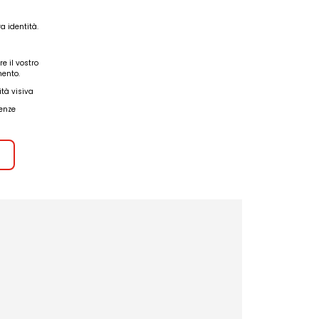
a identità.
e il vostro
mento.
ità visiva
genze