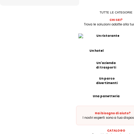
TUTTE LE CATEGORIE
CHI SEI?
Trova le soluzioni adatte alla tua
Un ristorante
Un hotel
Un'azienda
di trasporti
Un parco
divertimenti
Una panetteria
Hai bisogno di aiuto?
I nostri esperti sono a tua dispos
CATALOGO