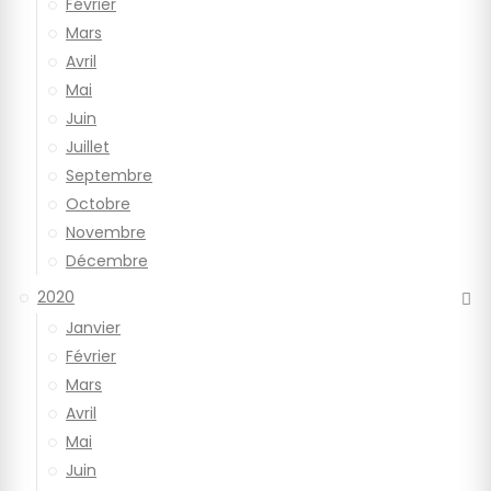
Février
Mars
Avril
Mai
Juin
Juillet
Septembre
Octobre
Novembre
Décembre
2020
Janvier
Février
Mars
Avril
Mai
Juin