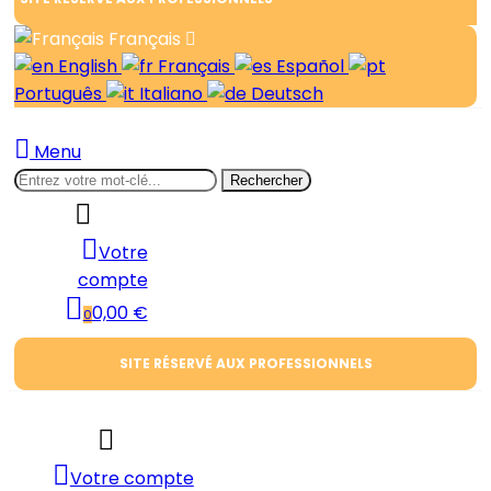
Français
English
Français
Español
Português
Italiano
Deutsch
Menu
Rechercher
Votre
compte
0,00 €
0
SITE RÉSERVÉ AUX PROFESSIONNELS
Votre compte