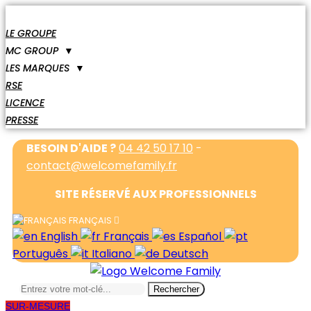
LE GROUPE
MC GROUP
▼
LES MARQUES
▼
RSE
LICENCE
PRESSE
BESOIN D'AIDE ?
04 42 50 17 10
-
contact@welcomefamily.fr
SITE RÉSERVÉ AUX PROFESSIONNELS
FRANÇAIS
English
Français
Español
Português
Italiano
Deutsch
Rechercher
SUR-MESURE