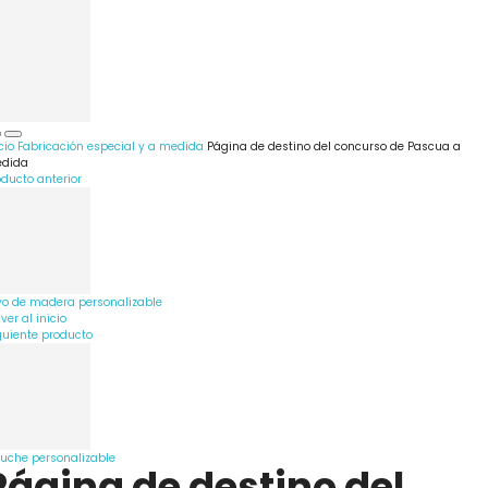
cio
Fabricación especial y a medida
Página de destino del concurso de Pascua a
dida
oducto anterior
yo de madera personalizable
ver al inicio
guiente producto
luche personalizable
Página de destino del