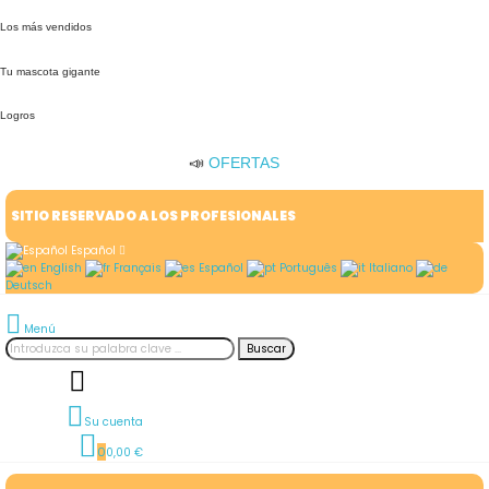
Los más vendidos
Tu mascota gigante
Logros
📣
OFERTAS
SITIO RESERVADO A LOS PROFESIONALES
Español
English
Français
Español
Português
Italiano
Deutsch
Menú
Buscar
Su cuenta
0
0,00 €