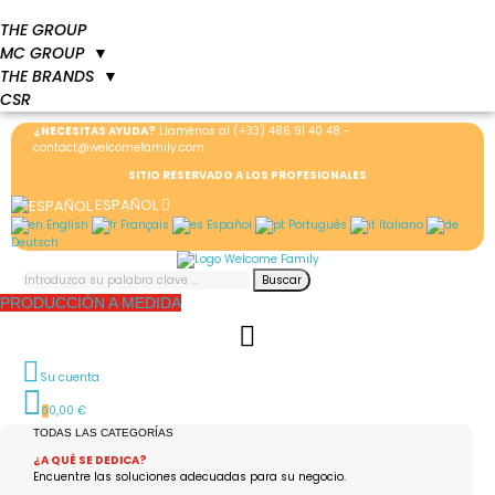
THE GROUP
MC GROUP
▼
THE BRANDS
▼
CSR
¿NECESITAS AYUDA?
Llaménos al
(+33) 486 91 40 48
-
contact@welcomefamily.com
SITIO RESERVADO A LOS PROFESIONALES
ESPAÑOL
English
Français
Español
Português
Italiano
Deutsch
Buscar
PRODUCCIÓN A MEDIDA
Su cuenta
0,00 €
0
TODAS LAS CATEGORÍAS
¿A QUÉ SE DEDICA?
Encuentre las soluciones adecuadas para su negocio.