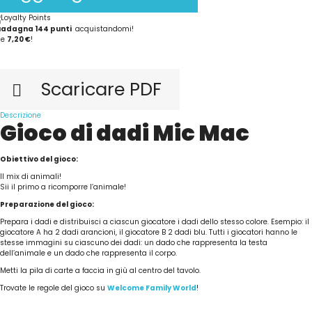
uadagna
144
punti
acquistandomi!
le
7,20 €
!
Scaricare PDF

Descrizione
Gioco di dadi Mic Mac
Obiettivo del gioco:
Il mix di animali!
Sii il primo a ricomporre l’animale!
Preparazione del gioco:
Prepara i dadi e distribuisci a ciascun giocatore i dadi dello stesso colore. Esempio: il
giocatore A ha 2 dadi arancioni, il giocatore B 2 dadi blu. Tutti i giocatori hanno le
stesse immagini su ciascuno dei dadi: un dado che rappresenta la testa
dell’animale e un dado che rappresenta il corpo.
Metti la pila di carte a faccia in giù al centro del tavolo.
Trovate le regole del gioco su
Welcome Family World
!