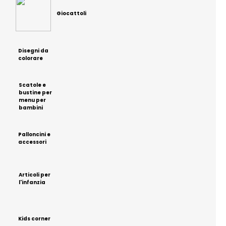
Giocattoli
Disegni da
colorare
Scatole e
bustine per
menu per
bambini
Palloncini e
accessori
Articoli per
l'infanzia
Kids corner