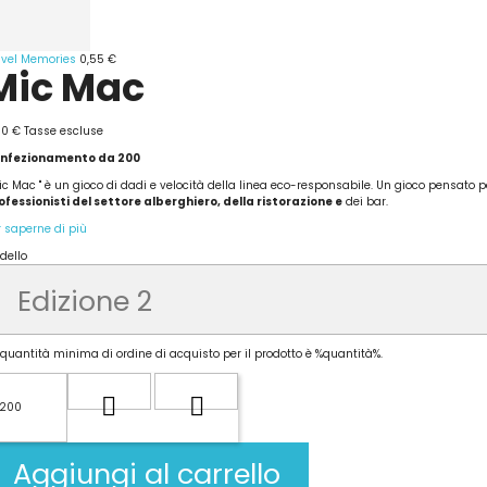
avel Memories
0,55 €
Mic Mac
60 €
Tasse escluse
nfezionamento da 200
Mic Mac " è un gioco di dadi e velocità della linea eco-responsabile. Un gioco pensato pe
ofessionisti del settore alberghiero, della ristorazione e
dei bar.
r saperne di più
dello
 quantità minima di ordine di acquisto per il prodotto è %quantità%.
Aggiungi al carrello