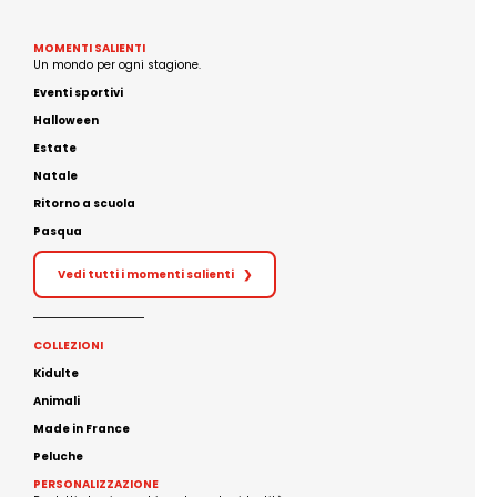
MOMENTI SALIENTI
Un mondo per ogni stagione.
Eventi sportivi
Halloween
Estate
Natale
Ritorno a scuola
Pasqua
Vedi tutti i momenti salienti
❯
COLLEZIONI
Kidulte
Animali
Made in France
Peluche
PERSONALIZZAZIONE