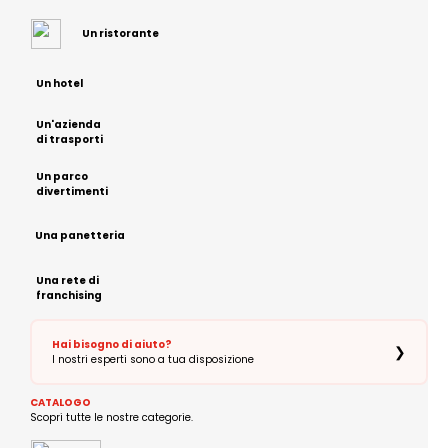
Un ristorante
Un hotel
Un'azienda
di trasporti
Un parco
divertimenti
Una panetteria
Una rete di
franchising
Hai bisogno di aiuto?
❯
I nostri esperti sono a tua disposizione
CATALOGO
Scopri tutte le nostre categorie.