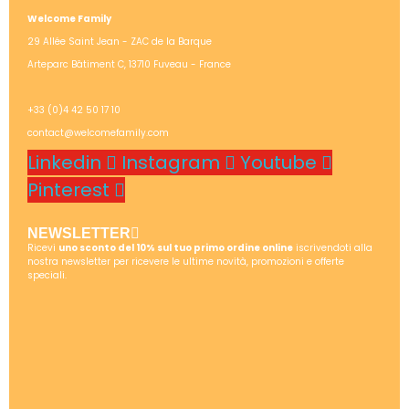
Welcome Family
29 Allée Saint Jean - ZAC de la Barque
Arteparc Bâtiment C, 13710 Fuveau - France
+33 (0)4 42 50 17 10
contact@welcomefamily.com
Linkedin
Instagram
Youtube
Pinterest
NEWSLETTER
Ricevi
uno sconto del 10% sul tuo primo ordine online
iscrivendoti alla
nostra newsletter per ricevere le ultime novità, promozioni e offerte
speciali.