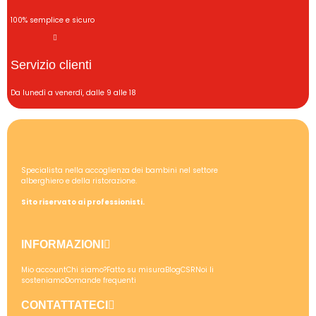
100% semplice e sicuro
Servizio clienti
Da lunedì a venerdì, dalle 9 alle 18
Specialista nella accoglienza dei bambini nel settore
alberghiero e della ristorazione.
Sito riservato ai professionisti.
INFORMAZIONI
Mio account
Chi siamo?
Fatto su misura
Blog
CSR
Noi li
sosteniamo
Domande frequenti
CONTATTATECI