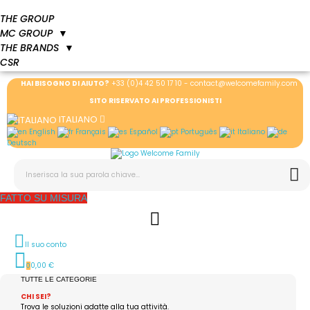
THE GROUP
MC GROUP
▼
THE BRANDS
▼
CSR
HAI BISOGNO DI AIUTO?
+33 (0)4 42 50 17 10 - contact@welcomefamily.com
SITO RISERVATO AI PROFESSIONISTI
ITALIANO
English
Français
Español
Português
Italiano
Deutsch
FATTO SU MISURA
Il suo conto
0,00 €
0
TUTTE LE CATEGORIE
CHI SEI?
Trova le soluzioni adatte alla tua attività.