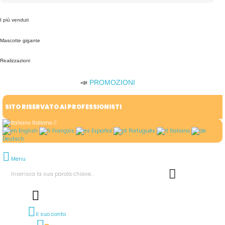
I più venduti
Mascotte gigante
Realizzazioni
📣
PROMOZIONI
SITO RISERVATO AI PROFESSIONISTI
Italiano
English
Français
Español
Português
Italiano
Deutsch
Menu
Il suo conto