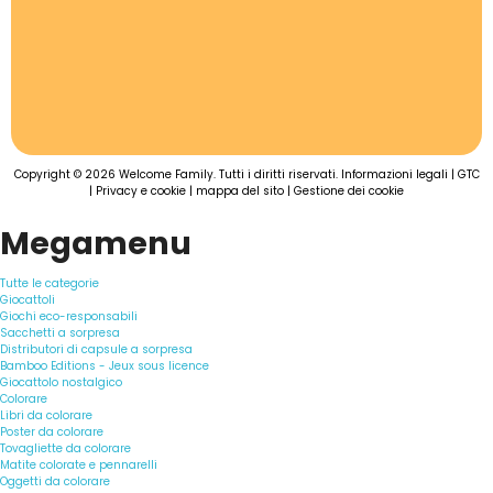
Copyright © 2026 Welcome Family. Tutti i diritti riservati.
Informazioni legali
|
GTC
|
Privacy e cookie
|
mappa del sito
|
Gestione dei cookie
Megamenu
Tutte le categorie
Giocattoli
Giochi eco-responsabili
Sacchetti a sorpresa
Distributori di capsule a sorpresa
Bamboo Editions - Jeux sous licence
Giocattolo nostalgico
Colorare
Libri da colorare
Poster da colorare
Tovagliette da colorare
Matite colorate e pennarelli
Oggetti da colorare