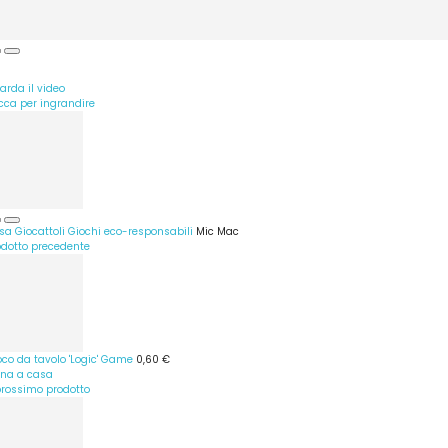
arda il video
icca per ingrandire
sa
Giocattoli
Giochi eco-responsabili
Mic Mac
odotto precedente
oco da tavolo 'Logic' Game
0,60 €
rna a casa
 prossimo prodotto