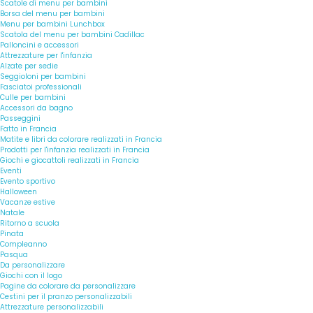
Scatole di menu per bambini
Borsa del menu per bambini
Menu per bambini Lunchbox
Scatola del menu per bambini Cadillac
Palloncini e accessori
Attrezzature per l'infanzia
Alzate per sedie
Seggioloni per bambini
Fasciatoi professionali
Culle per bambini
Accessori da bagno
Passeggini
Fatto in Francia
Matite e libri da colorare realizzati in Francia
Prodotti per l'infanzia realizzati in Francia
Giochi e giocattoli realizzati in Francia
Eventi
Evento sportivo
Halloween
Vacanze estive
Natale
Ritorno a scuola
Pinata
Compleanno
Pasqua
Da personalizzare
Giochi con il logo
Pagine da colorare da personalizzare
Cestini per il pranzo personalizzabili
Attrezzature personalizzabili