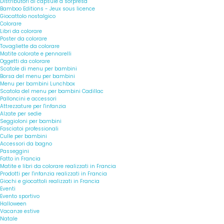
Distributori di capsule a sorpresa
Bamboo Editions - Jeux sous licence
Giocattolo nostalgico
Colorare
Libri da colorare
Poster da colorare
Tovagliette da colorare
Matite colorate e pennarelli
Oggetti da colorare
Scatole di menu per bambini
Borsa del menu per bambini
Menu per bambini Lunchbox
Scatola del menu per bambini Cadillac
Palloncini e accessori
Attrezzature per l'infanzia
Alzate per sedie
Seggioloni per bambini
Fasciatoi professionali
Culle per bambini
Accessori da bagno
Passeggini
Fatto in Francia
Matite e libri da colorare realizzati in Francia
Prodotti per l'infanzia realizzati in Francia
Giochi e giocattoli realizzati in Francia
Eventi
Evento sportivo
Halloween
Vacanze estive
Natale