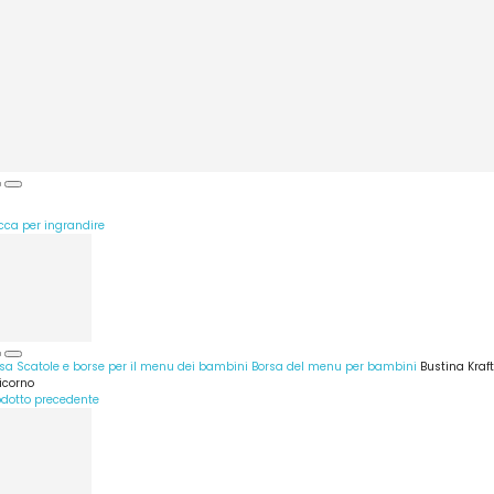
icca per ingrandire
sa
Scatole e borse per il menu dei bambini
Borsa del menu per bambini
Bustina Kraft
icorno
odotto precedente