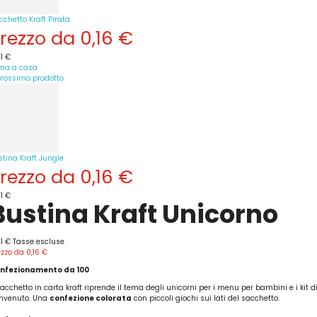
cchetto Kraft Pirata
rezzo da
0,16 €
1 €
rna a casa
 prossimo prodotto
stina Kraft Jungle
rezzo da
0,16 €
1 €
Bustina Kraft Unicorno
21 €
Tasse escluse
ezzo da
0,16 €
nfezionamento da 100
sacchetto in carta kraft riprende il tema degli unicorni per i menu per bambini e i kit d
nvenuto. Una
confezione colorata
con piccoli giochi sui lati del sacchetto.