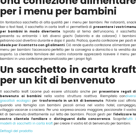
Una confezione alimentare
per i menu per bambini
Un fantastico sacchetto di alta qualità per i menu per bambini. Per ristoranti, snack
bar o fast food, il sacchetto in carta kraft vi permetterà di
presentare i vostri men
per bambini in modo divertente
. Ispirato al tema dell’unicorno, il sacchett
presenta su entrambi i lati diversi giochi (labirinto e da colorare). I bambini
potranno così divertirsi durante e dopo il pasto. Pratica, questa confezione per pasti è
ideale per il contatto con gli alimenti
. Ciò rende questa confezione alimentare per
menu per bambini l’accessorio perfetto per la consegna a domicilio o la vendita da
asporto. La clientela familiare del vostro ristorante apprezzerà ricevere il menu per
bambini in una confezione personalizzata per i propri figli.
Un sacchetto in carta kraft
per un kit di benvenuto
Il sacchetto kraft Licorne può essere utilizzato anche per
presentare regali d
benvenuto ai bambini
nella vostra struttura ricettiva. Riempitelo con
diversi
giocattoli ecologici
per
trasformarlo in un kit di benvenuto
. Potrete così offrirl
quando una famiglia con bambini piccoli arriva nel vostro hotel, campeggio,
villaggio vacanze o crociera. Per una sorpresa ancora maggiore, posizionate il vostro
kit di benvenuto direttamente sul letto dei bambini. Piccoli gesti per
fidelizzare l
vostra clientela familiare
e
distinguervi dalla concorrenza
. Scoprite
tutti i
modelli di sacchetti in carta kraft
per creare il vostro kit di benvenuto per bambini.
Dettagli del prodotto