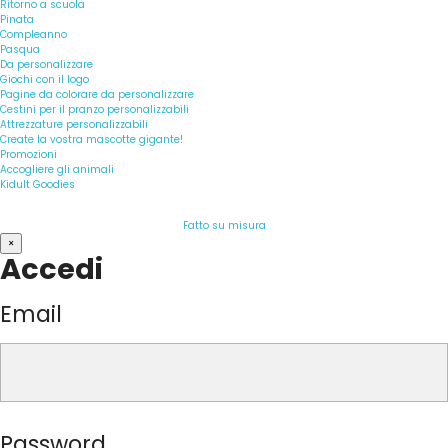
Ritorno a scuola
Pinata
Compleanno
Pasqua
Da personalizzare
Giochi con il logo
Pagine da colorare da personalizzare
Cestini per il pranzo personalizzabili
Attrezzature personalizzabili
Create la vostra mascotte gigante!
Promozioni
Accogliere gli animali
Kidult Goodies
Fatto su misura
×
Accedi
Email
Password