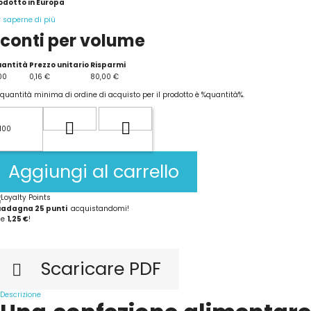
odotto in Europa
r saperne di più
conti per volume
antità
Prezzo unitario
Risparmi
00
0,16 €
80,00 €
 quantità minima di ordine di acquisto per il prodotto è %quantità%.
Aggiungi al carrello
uadagna
25
punti
acquistandomi!
le
1,25 €
!
Scaricare PDF

Descrizione