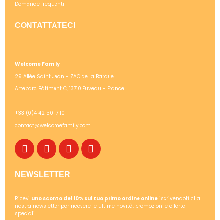
Domande frequenti
CONTATTATECI
Welcome Family
29 Allée Saint Jean - ZAC de la Barque
Arteparc Bâtiment C, 13710 Fuveau - France
+33 (0)4 42 50 17 10
contact@welcomefamily.com
NEWSLETTER
Ricevi
uno sconto del 10% sul tuo primo ordine online
iscrivendoti alla
nostra newsletter per ricevere le ultime novità, promozioni e offerte
speciali.