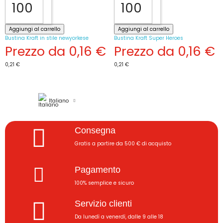
Aggiungi al carrello
Aggiungi al carrello
Bustina Kraft in stile newyorkese
Bustina Kraft Super Heroes
Prezzo da
0,16 €
Prezzo da
0,16 €
0,21 €
0,21 €
Italiano
Consegna
Gratis a partire da 500 € di acquisto
Pagamento
100% semplice e sicuro
Servizio clienti
Da lunedì a venerdì, dalle 9 alle 18