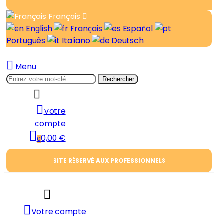
Français
English
Français
Español
Português
Italiano
Deutsch
Menu
Rechercher
Votre
compte
0,00 €
0
SITE RÉSERVÉ AUX PROFESSIONNELS
Votre compte