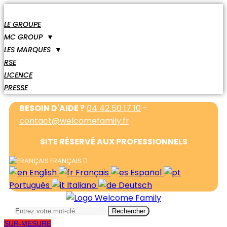
LE GROUPE
MC GROUP
▼
LES MARQUES
▼
RSE
LICENCE
PRESSE
BESOIN D'AIDE ?
04 42 50 17 10
-
contact@welcomefamily.fr
SITE RÉSERVÉ AUX PROFESSIONNELS
FRANÇAIS
English
Français
Español
Português
Italiano
Deutsch
Rechercher
SUR-MESURE