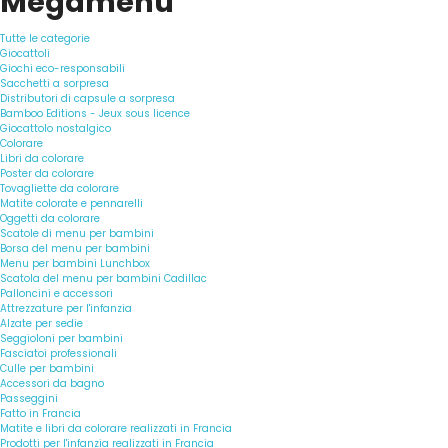
Megamenu
Tutte le categorie
Giocattoli
Giochi eco-responsabili
Sacchetti a sorpresa
Distributori di capsule a sorpresa
Bamboo Editions - Jeux sous licence
Giocattolo nostalgico
Colorare
Libri da colorare
Poster da colorare
Tovagliette da colorare
Matite colorate e pennarelli
Oggetti da colorare
Scatole di menu per bambini
Borsa del menu per bambini
Menu per bambini Lunchbox
Scatola del menu per bambini Cadillac
Palloncini e accessori
Attrezzature per l'infanzia
Alzate per sedie
Seggioloni per bambini
Fasciatoi professionali
Culle per bambini
Accessori da bagno
Passeggini
Fatto in Francia
Matite e libri da colorare realizzati in Francia
Prodotti per l'infanzia realizzati in Francia