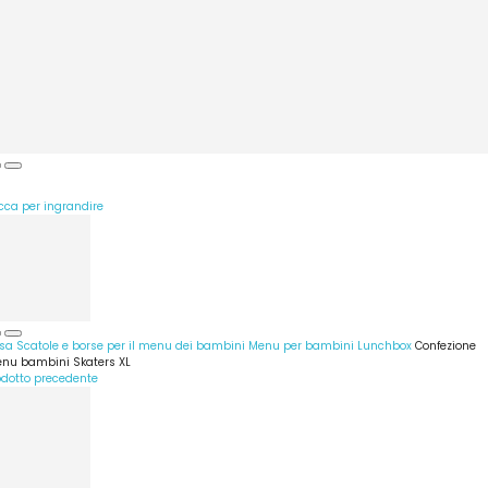
icca per ingrandire
sa
Scatole e borse per il menu dei bambini
Menu per bambini Lunchbox
Confezione
nu bambini Skaters XL
odotto precedente