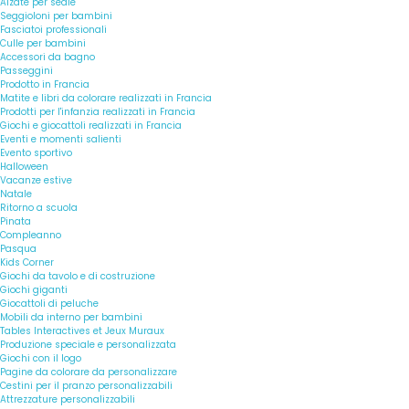
Alzate per sedie
Seggioloni per bambini
Fasciatoi professionali
Culle per bambini
Accessori da bagno
Passeggini
Prodotto in Francia
Matite e libri da colorare realizzati in Francia
Prodotti per l'infanzia realizzati in Francia
Giochi e giocattoli realizzati in Francia
Eventi e momenti salienti
Evento sportivo
Halloween
Vacanze estive
Natale
Ritorno a scuola
Pinata
Compleanno
Pasqua
Kids Corner
Giochi da tavolo e di costruzione
Giochi giganti
Giocattoli di peluche
Mobili da interno per bambini
Tables Interactives et Jeux Muraux
Produzione speciale e personalizzata
Giochi con il logo
Pagine da colorare da personalizzare
Cestini per il pranzo personalizzabili
Attrezzature personalizzabili