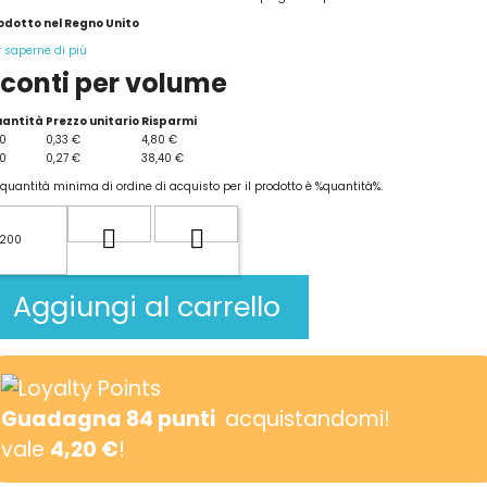
odotto nel Regno Unito
r saperne di più
conti per volume
antità
Prezzo unitario
Risparmi
0
0,33 €
4,80 €
0
0,27 €
38,40 €
 quantità minima di ordine di acquisto per il prodotto è %quantità%.
Aggiungi al carrello
Guadagna
84
punti
acquistandomi!
vale
4,20 €
!