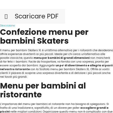
Scaricare PDF

Descrizione
Confezione menu per
bambini Skaters
Il menu per bambini Skaters XL è un'ottima alternativa per i ristoranti che desiderano
offrire esperienze divertenti ai più piccoli. Ideale per chi cerca un'alternativa alle
posate classiche, questo
menu per bambini di grandi dimensioni
non mancherà
di far felici i bambini. Facile da trasportare, va fornita con una sorpresa, pronta per
essere scoperta dai bambini. Aggiungete
un po’ di divertimento e allegria ai pasti
nel vostro ristorante
con la Scatola menu per bambini Skaters XL. Offrite ai vostri
clienti il piacere di scoprire una sorpresa divertente e di deliziare i più piccoli anche
nei tavoli più grandi.
Menu per bambini al
ristorante
L’importanza del menu per bambini al ristorante non ha bisogno di spiegazioni. Si
tratta di una tradizione e, soprattutto, di un dovere per poter
accogliere grandi e
piccini
nelle migliori condizioni. Organizzare questo menu non è complicato: con due