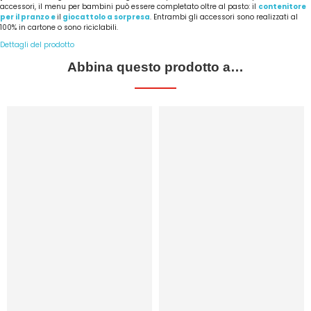
accessori, il menu per bambini può essere completato oltre al pasto: il
contenitore
per il pranzo e
il
giocattolo a sorpresa
. Entrambi gli accessori sono realizzati al
100% in cartone o sono riciclabili.
Dettagli del prodotto
Abbina questo prodotto a…