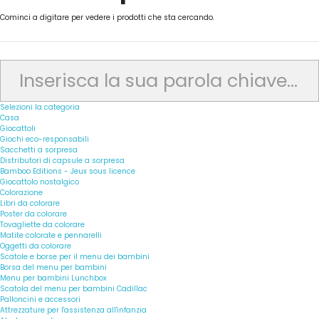
Cominci a digitare per vedere i prodotti che sta cercando.
Selezioni la categoria
Casa
Giocattoli
Giochi eco-responsabili
Sacchetti a sorpresa
Distributori di capsule a sorpresa
Bamboo Editions - Jeux sous licence
Giocattolo nostalgico
Colorazione
Libri da colorare
Poster da colorare
Tovagliette da colorare
Matite colorate e pennarelli
Oggetti da colorare
Scatole e borse per il menu dei bambini
Borsa del menu per bambini
Menu per bambini Lunchbox
Scatola del menu per bambini Cadillac
Palloncini e accessori
Attrezzature per l'assistenza all'infanzia