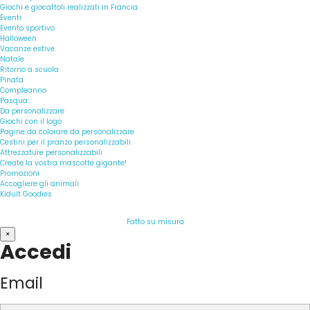
Giochi e giocattoli realizzati in Francia
Eventi
Evento sportivo
Halloween
Vacanze estive
Natale
Ritorno a scuola
Pinata
Compleanno
Pasqua
Da personalizzare
Giochi con il logo
Pagine da colorare da personalizzare
Cestini per il pranzo personalizzabili
Attrezzature personalizzabili
Create la vostra mascotte gigante!
Promozioni
Accogliere gli animali
Kidult Goodies
Fatto su misura
×
Accedi
Email