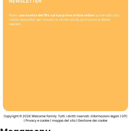
NEWSLETTER
Ricevi
uno sconto del 10% sul tuo primo ordine online
iscrivendoti alla
nostra newsletter per ricevere le ultime novità, promozioni e offerte
speciali.
Copyright © 2026 Welcome Family. Tutti i diritti riservati.
Informazioni legali
|
GTC
|
Privacy e cookie
|
mappa del sito
|
Gestione dei cookie