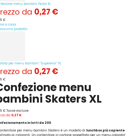
nfezione menu bambini Festa XL
rezzo da
0,27 €
35 €
rna a casa
 prossimo prodotto
atola per menu bambini “Supereroi” XL
rezzo da
0,27 €
35 €
Confezione menu
bambini Skaters XL
35 €
Tasse escluse
ezzo da
0,27 €
nfezionamento in lotti da 200
 contenitore per menu bambini Skaters è un modello di
lunchbox più capiente
stinato ai ristoranti. Un contenitore in cartone progettato per un menu colorato!