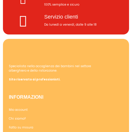
100% semplice e sicuro
Servizio clienti
Da lunedì a venerdì, dalle 9 alle 18
Specialista nella accoglienza dei bambini nel settore
alberghiero e della ristorazione.
Sito riservato ai professionisti.
INFORMAZIONI
Mio account
Chi siamo?
Fatto su misura