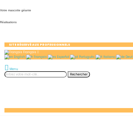
Votre mascotte géante
Réalisations
SITE RÉSERVÉ AUX PROFESSIONNELS
Français
English
Français
Español
Português
Italiano
Deut
Menu
Rechercher