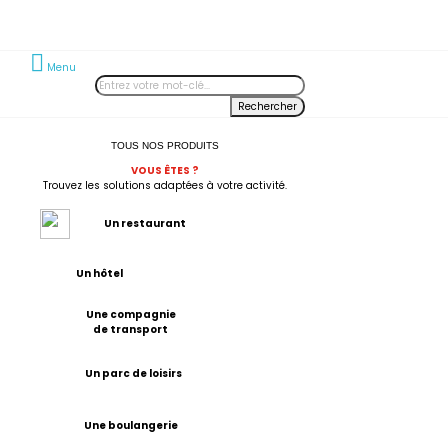
Menu
Rechercher
TOUS NOS PRODUITS
VOUS
Ê
TES ?
Trouvez les solutions adaptées à votre activité.
Un restaurant
Un hôtel
Une compagnie
de transport
Un parc de loisirs
Une boulangerie