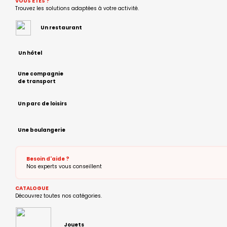
VOUS
Ê
TES ?
Trouvez les solutions adaptées à votre activité.
Un restaurant
Un hôtel
Une compagnie
de transport
Un parc de loisirs
Une boulangerie
Besoin d'aide ?
Nos experts vous conseillent
CATALOGUE
Découvrez toutes nos catégories.
Jouets