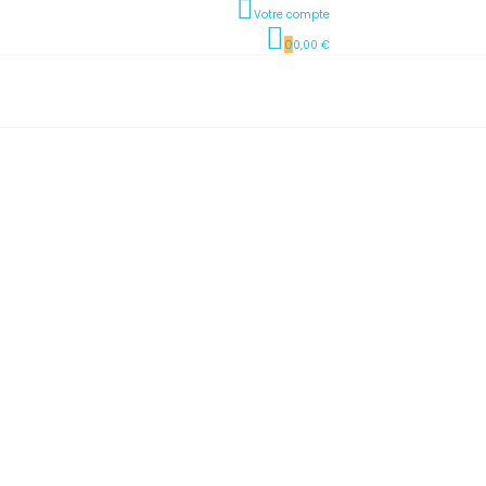
Votre compte
0
0,00 €