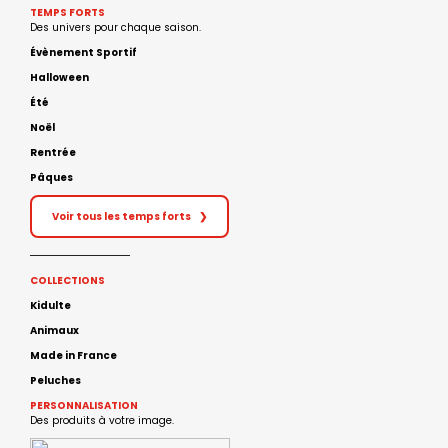
TEMPS FORTS
Des univers pour chaque saison.
Évènement Sportif
Halloween
Été
Noël
Rentrée
Pâques
Voir tous les temps forts
❯
COLLECTIONS
Kidulte
Animaux
Made in France
Peluches
PERSONNALISATION
Des produits à votre image.