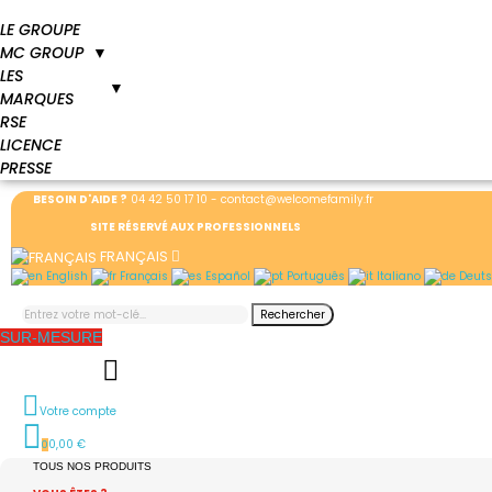
LE GROUPE
MC GROUP
▼
LES
▼
MARQUES
RSE
LICENCE
PRESSE
BESOIN D'AIDE ?
04 42 50 17 10
-
contact@welcomefamily.fr
SITE RÉSERVÉ AUX PROFESSIONNELS
FRANÇAIS
English
Français
Español
Português
Italiano
Deuts
Rechercher
SUR-MESURE
Votre compte
0,00 €
0
TOUS NOS PRODUITS