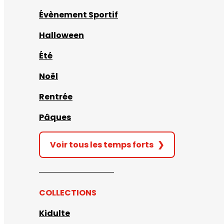
Évènement Sportif
Halloween
Été
Noël
Rentrée
Pâques
Voir tous les temps forts
❯
COLLECTIONS
Kidulte