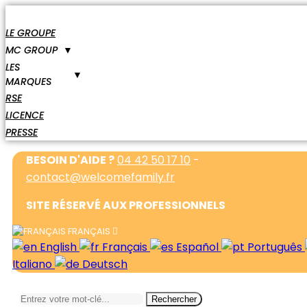
LE GROUPE
MC GROUP
▼
LES
▼
MARQUES
RSE
LICENCE
PRESSE
BESOIN D'AIDE ?
04 42 50 17 10
-
contact@welcomefamily.fr
SITE RÉSERVÉ AUX PROFESSIONNELS
FRANÇAIS
English
Français
Español
Português
Italiano
Deutsch
Rechercher