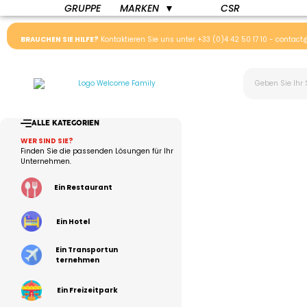
GRUPPE
CSR
MARKEN
▼
BRAUCHEN SIE HILFE?
Kontaktieren Sie uns unter
+33 (0)4 42 50 17 10
-
contact
ALLE KATEGORIEN
WER SIND SIE?
Finden Sie die passenden Lösungen für Ihr
Unternehmen.
Ein Restaurant
Ein Hotel
Ein Transportun
ternehmen
Ein Freizeitpark