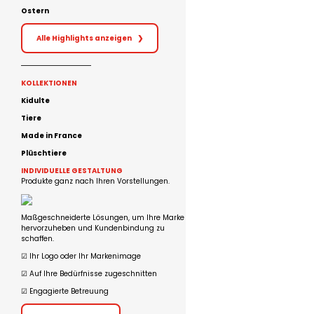
Ostern
Alle Highlights anzeigen
❯
KOLLEKTIONEN
Kidulte
Tiere
Made in France
Plüschtiere
INDIVIDUELLE GESTALTUNG
Produkte ganz nach Ihren Vorstellungen.
Maßgeschneiderte Lösungen, um Ihre Marke
hervorzuheben und Kundenbindung zu
schaffen.
☑︎ Ihr Logo oder Ihr Markenimage
☑︎ Auf Ihre Bedürfnisse zugeschnitten
☑︎ Engagierte Betreuung