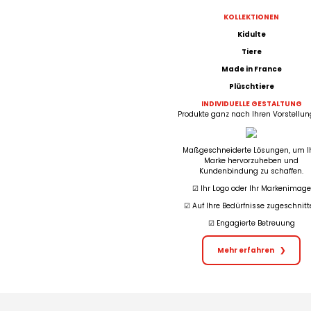
KOLLEKTIONEN
Kidulte
Tiere
Made in France
Plüschtiere
INDIVIDUELLE GESTALTUNG
Produkte ganz nach Ihren Vorstellun
Maßgeschneiderte Lösungen, um I
Marke hervorzuheben und
Kundenbindung zu schaffen.
☑︎ Ihr Logo oder Ihr Markenimage
☑︎ Auf Ihre Bedürfnisse zugeschnit
☑︎ Engagierte Betreuung
Mehr erfahren
❯