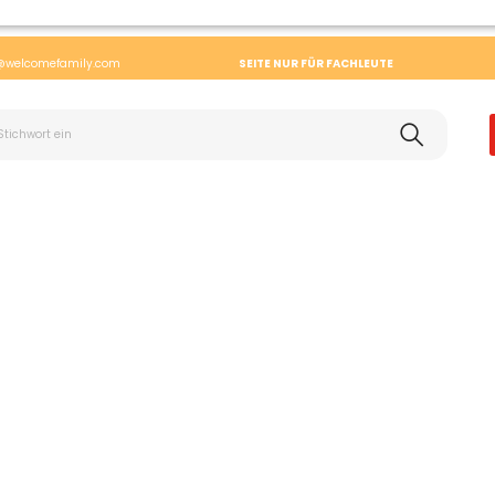
@welcomefamily.com
SEITE NUR FÜR FACHLEUTE