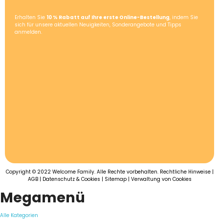
Erhalten Sie
10 % Rabatt auf Ihre erste Online-Bestellung
, indem Sie
sich für unsere aktuellen Neuigkeiten, Sonderangebote und Tipps
anmelden.
Copyright © 2022 Welcome Family. Alle Rechte vorbehalten.
Rechtliche Hinweise
|
AGB
|
Datenschutz & Cookies
|
Sitemap
|
Verwaltung von Cookies
Megamenü
Alle Kategorien