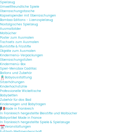
Spielzeug
Umweltfreundliche Spiele
Überraschungstasche
Kapselspender mit Überraschungen
Bamboo Editions - Lizenzspielzeug
Nostalgisches Spielzeug
Ausmalbilder
Malbücher
Poster zum Ausmalen
Tischsets zum Ausmalen
Buntstifte & Filzstifte
Objekte zum Ausmalen
Kindermenü-Verpackungen
Überraschungstüten
Kindermenü-Box
Spiel-Menübox Cadillac
Ballons und Zubehör
Babyausstattung
Sitzerhöhungen
Kinderhochstühle
Professionelle Wickeltische
Babybetten
Zubehör für das Bad
Kinderwagen und Babytragen
Made in Frankreich
In Frankreich hergestellte Bleistifte und Malbücher
Babyartikel Made in France
In Frankreich hergestellte Spiele & Spielzeuge
Veranstaltungen
Fußball-Weltmeisterschaft