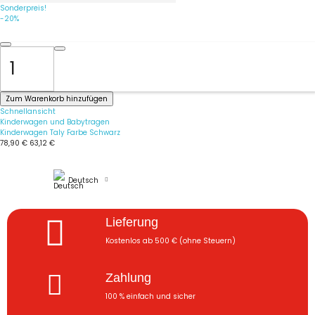
Sonderpreis!
-20%
Zum Warenkorb hinzufügen
Schnellansicht
Kinderwagen und Babytragen
Kinderwagen Taly Farbe Schwarz
78,90 €
63,12 €
Deutsch
Lieferung
Kostenlos ab 500 € (ohne Steuern)
Zahlung
100 % einfach und sicher