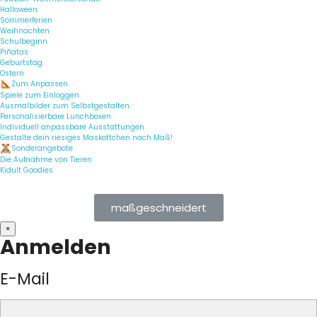
Halloween
Sommerferien
Weihnachten
Schulbeginn
Piñatas
Geburtstag
Ostern
Zum Anpassen
Spiele zum Einloggen
Ausmalbilder zum Selbstgestalten
Personalisierbare Lunchboxen
Individuell anpassbare Ausstattungen
Gestalte dein riesiges Maskottchen nach Maß!
Sonderangebote
Die Aufnahme von Tieren
Kidult Goodies
maßgeschneidert
×
Anmelden
E-Mail