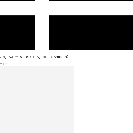
Zeigt %von%-%bis% von %gesamt% Artikel(n)
2
Sortieren nach