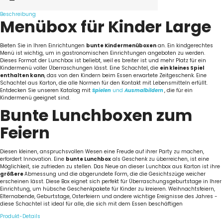
Beschreibung
Menübox für Kinder Large
Bieten Sie in Ihren Einrichtungen
bunte Kindermenüboxen
an. Ein kindgerechtes
Menü ist wichtig, um in gastronomischen Einrichtungen angeboten zu werden.
Dieses Format der Lunchbox ist beliebt, weil es breiter ist und mehr Platz für ein
Kindermenü voller Überraschungen lässt. Eine Schachtel, die
ein kleines Spiel
enthalten kann
, das von den Kindern beim Essen erwartete Zeitgeschenk. Eine
Schachtel aus Karton, die alle Normen für den Kontakt mit Lebensmitteln erfüllt.
Entdecken Sie unseren Katalog mit
Spielen
und
Ausmalbildern
, die für ein
Kindermenü geeignet sind.
Bunte Lunchboxen zum
Feiern
Diesen kleinen, anspruchsvollen Wesen eine Freude auf ihrer Party zu machen,
erfordert Innovation. Eine
bunte Lunchbox
als Geschenk zu überreichen, ist eine
Möglichkeit, sie zufrieden zu stellen. Das Neue an dieser Lunchbox aus Karton ist ihre
größere
Abmessung und die abgerundete Form, die die Gesichtszüge weicher
erscheinen lässt. Diese Box eignet sich perfekt für Überraschungsgeburtstage in Ihrer
Einrichtung, um hübsche Geschenkpakete für Kinder zu kreieren. Weihnachtsfeiern,
Elternabende, Geburtstage, Osterfeiern und andere wichtige Ereignisse des Jahres -
diese Schachtel ist ideal für alle, die sich mit dem Essen beschäftigen
Produkt-Details