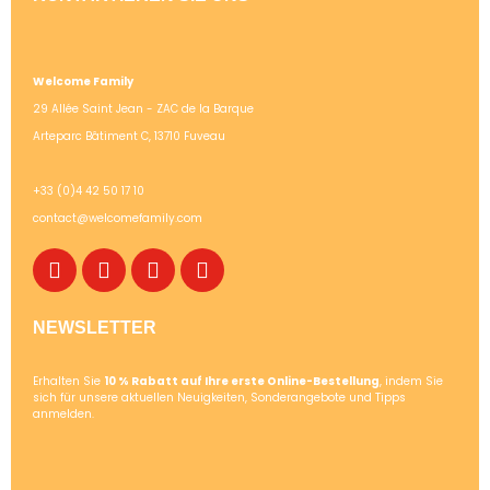
Welcome Family
29 Allée Saint Jean - ZAC de la Barque
Arteparc Bâtiment C, 13710 Fuveau
+33 (0)4 42 50 17 10
contact@welcomefamily.com
NEWSLETTER
Erhalten Sie
10 % Rabatt auf Ihre erste Online-Bestellung
, indem Sie
sich für unsere aktuellen Neuigkeiten, Sonderangebote und Tipps
anmelden.