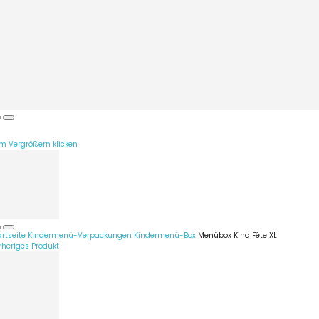
m Vergrößern klicken
artseite
Kindermenü-Verpackungen
Kindermenü-Box
Menübox Kind Fête XL
rheriges Produkt