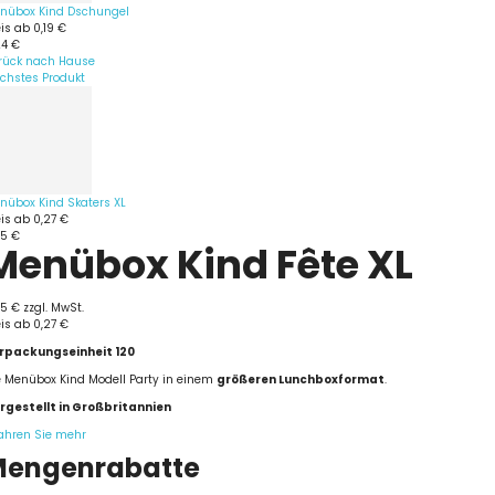
nübox Kind Dschungel
eis ab
0,19 €
24 €
rück nach Hause
chstes Produkt
nübox Kind Skaters XL
eis ab
0,27 €
35 €
Menübox Kind Fête XL
35 €
zzgl. MwSt.
eis ab
0,27 €
rpackungseinheit 120
e Menübox Kind Modell Party in einem
größeren Lunchboxformat
.
rgestellt in Großbritannien
fahren Sie mehr
Mengenrabatte