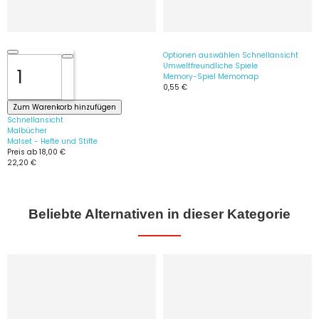
Optionen auswählen
Schnellansicht
Umweltfreundliche Spiele
Memory-Spiel Memomap
0,55 €
Zum Warenkorb hinzufügen
Schnellansicht
Malbücher
Malset - Hefte und Stifte
Preis ab
18,00 €
22,20 €
Beliebte Alternativen in dieser Kategorie