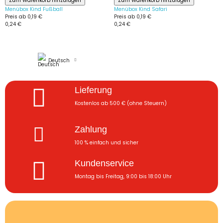
Zum Warenkorb hinzufügen
Zum Warenkorb hinzufügen
Menübox Kind Fußball
Menübox Kind Safari
Preis ab
0,19 €
Preis ab
0,19 €
0,24 €
0,24 €
Deutsch
Lieferung
Kostenlos ab 500 € (ohne Steuern)
Zahlung
100 % einfach und sicher
Kundenservice
Montag bis Freitag, 9:00 bis 18:00 Uhr