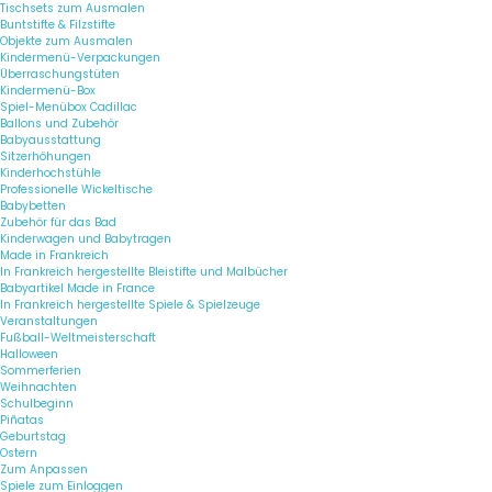
Tischsets zum Ausmalen
Buntstifte & Filzstifte
Objekte zum Ausmalen
Kindermenü-Verpackungen
Überraschungstüten
Kindermenü-Box
Spiel-Menübox Cadillac
Ballons und Zubehör
Babyausstattung
Sitzerhöhungen
Kinderhochstühle
Professionelle Wickeltische
Babybetten
Zubehör für das Bad
Kinderwagen und Babytragen
Made in Frankreich
In Frankreich hergestellte Bleistifte und Malbücher
Babyartikel Made in France
In Frankreich hergestellte Spiele & Spielzeuge
Veranstaltungen
Fußball-Weltmeisterschaft
Halloween
Sommerferien
Weihnachten
Schulbeginn
Piñatas
Geburtstag
Ostern
Zum Anpassen
Spiele zum Einloggen