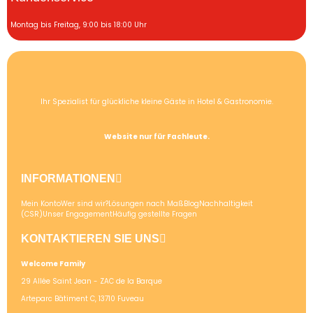
Montag bis Freitag, 9:00 bis 18:00 Uhr
Ihr Spezialist für glückliche kleine Gäste in Hotel & Gastronomie.
Website nur für Fachleute.
INFORMATIONEN
Mein Konto
Wer sind wir?
Lösungen nach Maß
Blog
Nachhaltigkeit
(CSR)
Unser Engagement
Häufig gestellte Fragen
KONTAKTIEREN SIE UNS
Welcome Family
29 Allée Saint Jean - ZAC de la Barque
Arteparc Bâtiment C, 13710 Fuveau