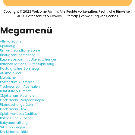
Copyright © 2022 Welcome Family. Alle Rechte vorbehalten.
Rechtliche Hinweise
|
AGB
|
Datenschutz & Cookies
|
Sitemap
|
Verwaltung von Cookies
Megamenü
Alle Kategorien
Spielzeug
Umweltfreundliche Spiele
Überraschungstasche
Kapselspender mit Überraschungen
Bamboo Editions - Lizenzspielzeug
Nostalgisches Spielzeug
Ausmalbilder
Malbücher
Poster zum Ausmalen
Tischsets zum Ausmalen
Buntstifte & Filzstifte
Objekte zum Ausmalen
Kindermenü-Verpackungen
Überraschungstüten
Kindermenü-Box
Spiel-Menübox Cadillac
Ballons und Zubehör
Babyausstattung
Sitzerhöhungen
Kinderhochstühle