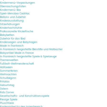
Kindermenü-Verpackungen
Überraschungstüten
Kindermenü-Box
Spiel-Menübox Cadillac
Ballons und Zubehör
Kinderausstattung
Sitzerhöhungen
Kinderhochstühle
Professionelle Wickeltische
Babybetten
Zubehör für das Bad
Kinderwagen und Babytragen
Made in Frankreich
In Frankreich hergestellte Bleistifte und Malbücher
Babyartikel Made in France
In Frankreich hergestellte Spiele & Spielzeuge
Themenwelten
Fußball-Weltmeisterschaft
Halloween
Sommerferien
Weihnachten
Schulbeginn
Piñatas
Geburtstag
Ostern
Kids Corner
Gesellschafts- und Konstruktionsspiele
Riesige Spiele
Plüschtiere
Kindermöbel für den Innenbereich