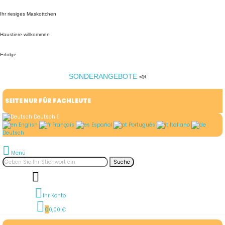
Ihr riesiges Maskottchen
Haustiere willkommen
Erfolge
SONDERANGEBOTE
📣
SEITE NUR FÜR FACHLEUTE
Deutsch
English
Français
Español
Português
Italiano
Deutsch
Menü
Suche
Ihr Konto
0
0,00 €