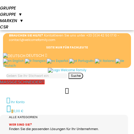
GRUPPE
GRUPPE
▼
MARKEN
▼
CSR
BRAUCHEN SIE HILFE?
Kontaktieren Sie uns unter
+33 (0)4 42 50 17 10
-
contact@welcomefamily.com
SEITE NUR FÜR FACHLEUTE
DEUTSCH
English
Français
Español
Português
Italiano
Deutsch
Suche
MASSGESCHNEIDERT
Ihr Konto
0,00 €
0
ALLE KATEGORIEN
WER SIND SIE?
Finden Sie die passenden Lösungen für Ihr Unternehmen.