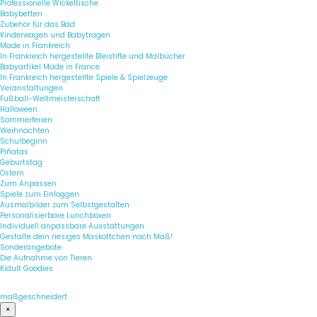
Professionelle Wickeltische
Babybetten
Zubehör für das Bad
Kinderwagen und Babytragen
Made in Frankreich
In Frankreich hergestellte Bleistifte und Malbücher
Babyartikel Made in France
In Frankreich hergestellte Spiele & Spielzeuge
Veranstaltungen
Fußball-Weltmeisterschaft
Halloween
Sommerferien
Weihnachten
Schulbeginn
Piñatas
Geburtstag
Ostern
Zum Anpassen
Spiele zum Einloggen
Ausmalbilder zum Selbstgestalten
Personalisierbare Lunchboxen
Individuell anpassbare Ausstattungen
Gestalte dein riesiges Maskottchen nach Maß!
Sonderangebote
Die Aufnahme von Tieren
Kidult Goodies
maßgeschneidert
×