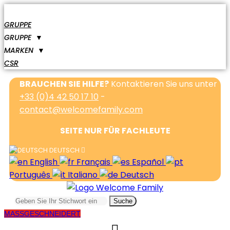
GRUPPE
GRUPPE
▼
MARKEN
▼
CSR
BRAUCHEN SIE HILFE?
Kontaktieren Sie uns unter
+33 (0)4 42 50 17 10
-
contact@welcomefamily.com
SEITE NUR FÜR FACHLEUTE
DEUTSCH
English
Français
Español
Português
Italiano
Deutsch
Suche
MASSGESCHNEIDERT