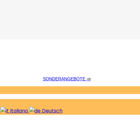
SONDERANGEBOTE
📣
s
Italiano
Deutsch