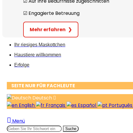
☑︎ Auf Ihre Bedürfnisse zugeschnitten
☑︎ Engagierte Betreuung
Mehr erfahren
❯
Ihr riesiges Maskottchen
Haustiere willkommen
Erfolge
SEITE NUR FÜR FACHLEUTE
Deutsch
English
Français
Español
Portuguê
Menü
Suche