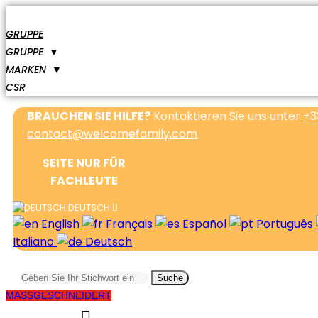
GRUPPE
GRUPPE
▼
MARKEN
▼
CSR
BRAUCHEN SIE HILFE?
Kontaktieren Sie uns unter
+3
contact@welcomefamily.com
SEITE NUR FÜR
FACHLEUTE
DEUTSCH
English
Français
Español
Português
Italiano
Deutsch
Suche
MASSGESCHNEIDERT