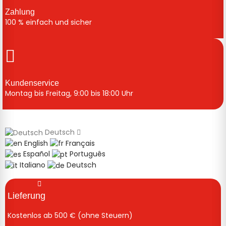
Zahlung
100 % einfach und sicher
Kundenservice
Montag bis Freitag, 9:00 bis 18:00 Uhr
Deutsch
English
Français
Español
Português
Italiano
Deutsch
Lieferung
Kostenlos ab 500 € (ohne Steuern)