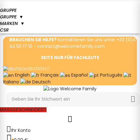
GRUPPE
GRUPPE
▼
MARKEN
▼
CSR
BRAUCHEN SIE HILFE?
Kontaktieren Sie uns unter
+33 (0)4
42 50 17 10
-
contact@welcomefamily.com
SEITE NUR FÜR FACHLEUTE
DEUTSCH
English
Français
Español
Português
Italiano
Deutsch
MASSGESCHNEIDERT
Ihr Konto
0,00 €