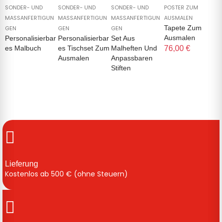
SONDER- UND
SONDER- UND
SONDER- UND
POSTER ZUM
MASSANFERTIGUNG
MASSANFERTIGUNG
MASSANFERTIGUNG
AUSMALEN
Tapete Zum
EN
EN
EN
Ausmalen
Personalisierbar
Personalisierbar
Set Aus
Es Malbuch
Es Tischset Zum
Malheften Und
76,00 €
Ausmalen
Anpassbaren
Stiften
Lieferung
Kostenlos ab 500 € (ohne Steuern)