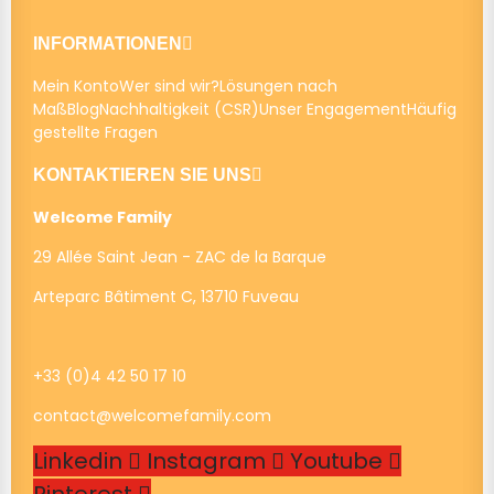
INFORMATIONEN
Mein Konto
Wer sind wir?
Lösungen nach
Maß
Blog
Nachhaltigkeit (CSR)
Unser Engagement
Häufig
gestellte Fragen
KONTAKTIEREN SIE UNS
Welcome Family
29 Allée Saint Jean - ZAC de la Barque
Arteparc Bâtiment C, 13710 Fuveau
+33 (0)4 42 50 17 10
contact@welcomefamily.com
Linkedin
Instagram
Youtube
Pinterest