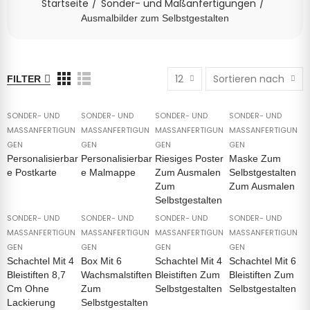
Startseite
Sonder- und Maßanfertigungen
Ausmalbilder zum Selbstgestalten
12
Sortieren nach
FILTER
SONDER- UND
SONDER- UND
SONDER- UND
SONDER- UND
MASSANFERTIGUNG
MASSANFERTIGUNG
MASSANFERTIGUNG
MASSANFERTIGUNG
EN
EN
EN
EN
Personalisierbar
Personalisierbar
Riesiges Poster
Maske Zum
E Postkarte
E Malmappe
Zum Ausmalen
Selbstgestalten
Zum
Zum Ausmalen
Selbstgestalten
SONDER- UND
SONDER- UND
SONDER- UND
SONDER- UND
MASSANFERTIGUNG
MASSANFERTIGUNG
MASSANFERTIGUNG
MASSANFERTIGUNG
EN
EN
EN
EN
Schachtel Mit 4
Box Mit 6
Schachtel Mit 4
Schachtel Mit 6
Bleistiften 8,7
Wachsmalstiften
Bleistiften Zum
Bleistiften Zum
Cm Ohne
Zum
Selbstgestalten
Selbstgestalten
Lackierung
Selbstgestalten