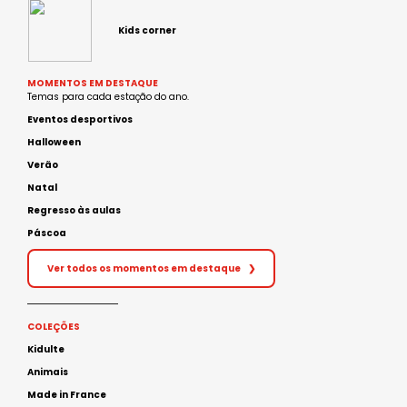
Kids corner
MOMENTOS EM DESTAQUE
Temas para cada estação do ano.
Eventos desportivos
Halloween
Verão
Natal
Regresso às aulas
Páscoa
Ver todos os momentos em destaque
❯
COLEÇÕES
Kidulte
Animais
Made in France