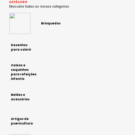
CATÁLOGO
Descubra todas as nossas categorias.
Brinquedos
Desenhos
para colorir
Caixas e
saquinhos
para refeições
infantis
Balões e
acessórios
Artigos de
puericultura