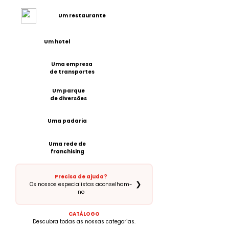
Um restaurante
Um hotel
Uma empresa
de transportes
Um parque
de diversões
Uma padaria
Uma rede de
franchising
Precisa de ajuda?
❯
Os nossos especialistas aconselham-
no
CATÁLOGO
Descubra todas as nossas categorias.