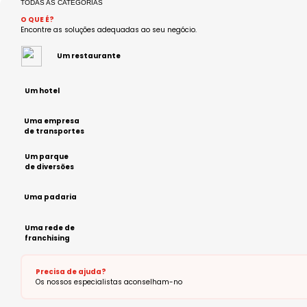
TODAS AS CATEGORIAS
O QUE É?
Encontre as soluções adequadas ao seu negócio.
Um restaurante
Um hotel
Uma empresa
de transportes
Um parque
de diversões
Uma padaria
Uma rede de
franchising
Precisa de ajuda?
Os nossos especialistas aconselham-no