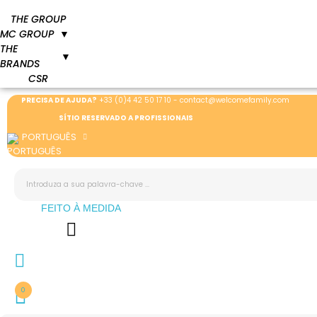
THE GROUP
MC GROUP
▼
THE
▼
BRANDS
CSR
PRECISA DE AJUDA?
+33 (0)4 42 50 17 10
-
contact@welcomefamily.com
SÍTIO RESERVADO A PROFISSIONAIS
PORTUGUÊS
FEITO À MEDIDA
0