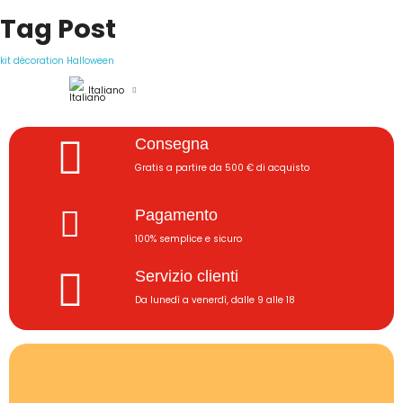
Tag Post
kit décoration Halloween
Italiano
Consegna
Gratis a partire da 500 € di acquisto
Pagamento
100% semplice e sicuro
Servizio clienti
Da lunedì a venerdì, dalle 9 alle 18