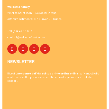
Welcome Family
29 Allée Saint Jean - ZAC de la Barque
Arteparc Bâtiment C, 13710 Fuveau - France
+33 (0)4 42 50 17 10
contact@welcomefamily.com
NEWSLETTER
Ricevi
uno sconto del 10% sul tuo primo ordine online
iscrivendoti alla
nostra newsletter per ricevere le ultime novità, promozioni e offerte
speciali.