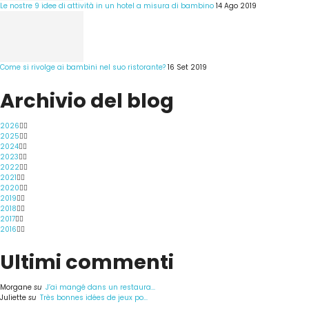
Le nostre 9 idee di attività in un hotel a misura di bambino
14 Ago 2019
Come si rivolge ai bambini nel suo ristorante?
16 Set 2019
Archivio del blog
2026
2025
2024
2023
2022
2021
2020
2019
2018
2017
2016
Ultimi commenti
Morgane
su
J’ai mangé dans un restaura...
Juliette
su
Très bonnes idées de jeux po...