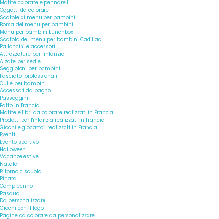
Matite colorate e pennarelli
Oggetti da colorare
Scatole di menu per bambini
Borsa del menu per bambini
Menu per bambini Lunchbox
Scatola del menu per bambini Cadillac
Palloncini e accessori
Attrezzature per l'infanzia
Alzate per sedie
Seggioloni per bambini
Fasciatoi professionali
Culle per bambini
Accessori da bagno
Passeggini
Fatto in Francia
Matite e libri da colorare realizzati in Francia
Prodotti per l'infanzia realizzati in Francia
Giochi e giocattoli realizzati in Francia
Eventi
Evento sportivo
Halloween
Vacanze estive
Natale
Ritorno a scuola
Pinata
Compleanno
Pasqua
Da personalizzare
Giochi con il logo
Pagine da colorare da personalizzare