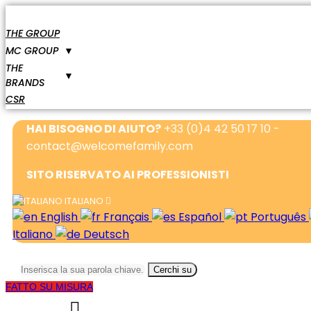
THE GROUP
MC GROUP
▼
THE
▼
BRANDS
CSR
HAI BISOGNO DI AIUTO?
+33 (0)4 42 50 17 10 -
contact@welcomefamily.com
SITO RISERVATO AI PROFESSIONISTI
ITALIANO
English
Français
Español
Português
Italiano
Deutsch
Cerchi su
FATTO SU MISURA