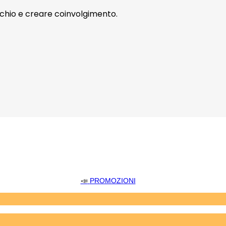
archio e creare coinvolgimento.
📣
PROMOZIONI