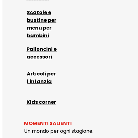
Scatole e
bustine per
menu per
bambini
Palloncini e
accessori
Articoli per
l'infanzia
Kids corner
MOMENTI SALIENTI
Un mondo per ogni stagione.