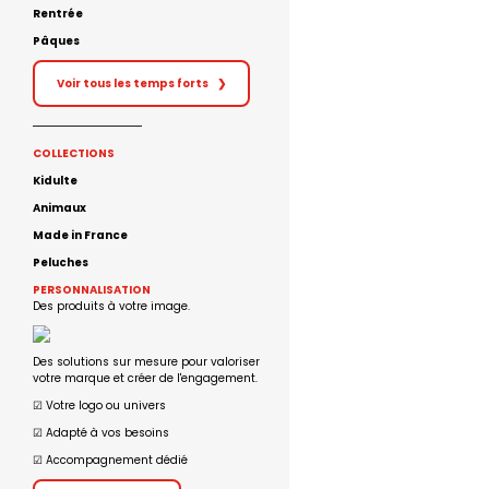
Rentrée
Pâques
Voir tous les temps forts
❯
COLLECTIONS
Kidulte
Animaux
Made in France
Peluches
PERSONNALISATION
Des produits à votre image.
Des solutions sur mesure pour valoriser
votre marque et créer de l'engagement.
☑︎ Votre logo ou univers
☑︎ Adapté à vos besoins
☑︎ Accompagnement dédié