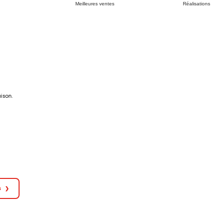
Meilleures ventes
Réalisations
ison.
s
❯