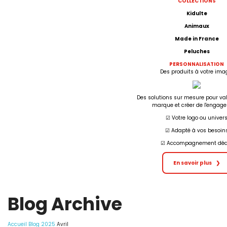
COLLECTIONS
Kidulte
Animaux
Made in France
Peluches
PERSONNALISATION
Des produits à votre ima
Des solutions sur mesure pour val
marque et créer de l'engag
☑︎ Votre logo ou univer
☑︎ Adapté à vos besoin
☑︎ Accompagnement déd
En savoir plus
❯
Blog Archive
Accueil
Blog
2025
Avril