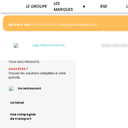
LES
LE GROUPE
RSE
▼
MARQUES
BESOIN D'AIDE ?
04 42 50 17 10
-
contact@welcomefamily.fr
TOUS NOS PRODUITS
VOUS
Ê
TES ?
Trouvez les solutions adaptées à votre
activité.
Un restaurant
Un hôtel
Une compagnie
de transport