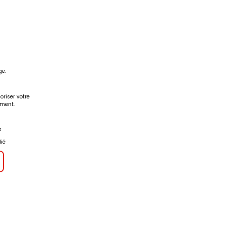
ge.
oriser votre
ement.
s
s
ié