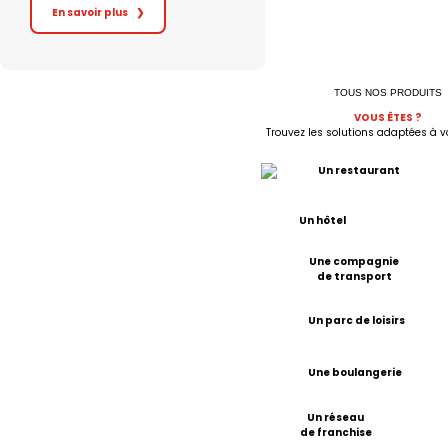
En savoir plus
❯
TOUS NOS PRODUITS
VOUS
Ê
TES ?
Trouvez les solutions adaptées à vo
Un restaurant
Un hôtel
Une compagnie
de transport
Un parc de loisirs
Une boulangerie
Un réseau
de franchise