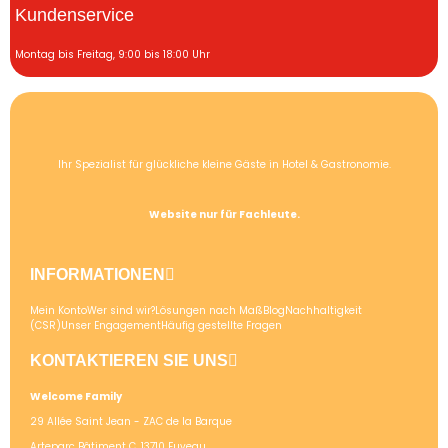
Kundenservice
Montag bis Freitag, 9:00 bis 18:00 Uhr
Ihr Spezialist für glückliche kleine Gäste in Hotel & Gastronomie.
Website nur für Fachleute.
INFORMATIONEN
Mein Konto
Wer sind wir?
Lösungen nach Maß
Blog
Nachhaltigkeit
(CSR)
Unser Engagement
Häufig gestellte Fragen
KONTAKTIEREN SIE UNS
Welcome Family
29 Allée Saint Jean - ZAC de la Barque
Arteparc Bâtiment C, 13710 Fuveau