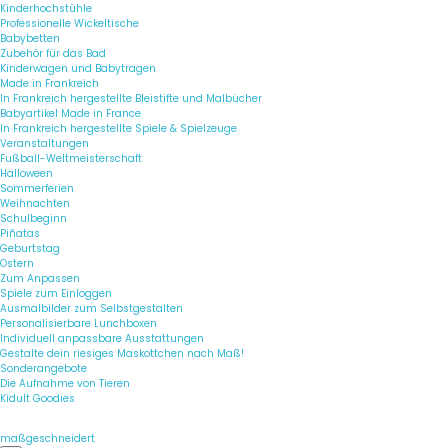
Kinderhochstühle
Professionelle Wickeltische
Babybetten
Zubehör für das Bad
Kinderwagen und Babytragen
Made in Frankreich
In Frankreich hergestellte Bleistifte und Malbücher
Babyartikel Made in France
In Frankreich hergestellte Spiele & Spielzeuge
Veranstaltungen
Fußball-Weltmeisterschaft
Halloween
Sommerferien
Weihnachten
Schulbeginn
Piñatas
Geburtstag
Ostern
Zum Anpassen
Spiele zum Einloggen
Ausmalbilder zum Selbstgestalten
Personalisierbare Lunchboxen
Individuell anpassbare Ausstattungen
Gestalte dein riesiges Maskottchen nach Maß!
Sonderangebote
Die Aufnahme von Tieren
Kidult Goodies
maßgeschneidert