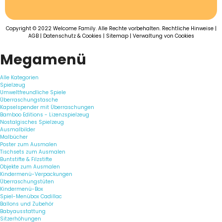
Copyright © 2022 Welcome Family. Alle Rechte vorbehalten.
Rechtliche Hinweise
|
AGB
|
Datenschutz & Cookies
|
Sitemap
|
Verwaltung von Cookies
Megamenü
Alle Kategorien
Spielzeug
Umweltfreundliche Spiele
Überraschungstasche
Kapselspender mit Überraschungen
Bamboo Editions - Lizenzspielzeug
Nostalgisches Spielzeug
Ausmalbilder
Malbücher
Poster zum Ausmalen
Tischsets zum Ausmalen
Buntstifte & Filzstifte
Objekte zum Ausmalen
Kindermenü-Verpackungen
Überraschungstüten
Kindermenü-Box
Spiel-Menübox Cadillac
Ballons und Zubehör
Babyausstattung
Sitzerhöhungen