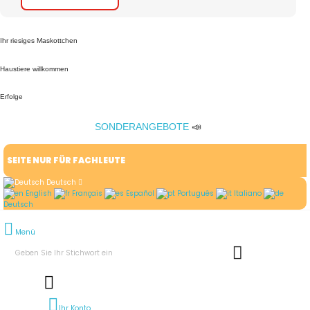
Ihr riesiges Maskottchen
Haustiere willkommen
Erfolge
SONDERANGEBOTE
📣
SEITE NUR FÜR FACHLEUTE
Deutsch
English
Français
Español
Português
Italiano
Deutsch
Menü
Ihr Konto