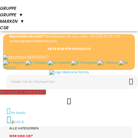
GRUPPE
GRUPPE
▼
MARKEN
▼
CSR
BRAUCHEN SIE HILFE?
Kontaktieren Sie uns unter
+33 (0)4 42 50 17 10
-
contact@welcomefamily.com
SEITE NUR FÜR FACHLEUTE
DEUTSCH
English
Français
Español
Português
Italiano
Deutsch
MASSGESCHNEIDERT
Ihr Konto
0,00 €
0
ALLE KATEGORIEN
WER SIND SIE?